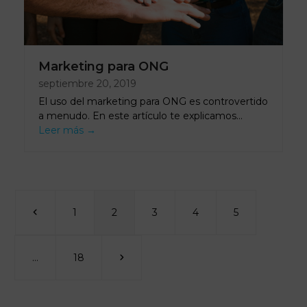
Marketing para ONG
septiembre 20, 2019
El uso del marketing para ONG es controvertido
a menudo. En este artículo te explicamos…
Leer más
→
Anterior
Page
Page
Page
Page
Page
1
2
3
4
5
Page
Siguiente
…
18