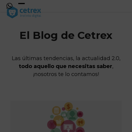
Skip
to
Open
Close
content
mobile
mobile
menu
menu
El Blog de Cetrex
Las últimas tendencias, la actualidad 2.0,
todo aquello que necesitas saber
,
¡nosotros te lo contamos!