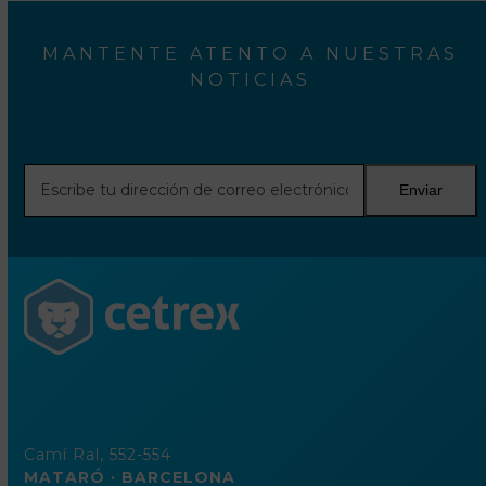
MANTENTE ATENTO A NUESTRAS
NOTICIAS
Escribe
Enviar
tu
dirección
de
correo
electrónico
Camí Ral, 552-554
MATARÓ · BARCELONA