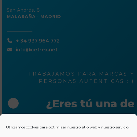
San Andrés, 8
MALASAÑA · MADRID
+ 34 937 964 772
info@cetrex.net
TRABAJAMOS PARA MARCAS Y
PERSONAS AUTÉNTICAS : )
¿Eres tú una de
ellas?
Utilizamos cookies para optimizar nuestro sitio web y nuestro servicio.