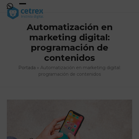
Skip
to
Open
Close
content
mobile
mobile
Automatización en
menu
menu
marketing digital:
programación de
contenidos
Portada
»
Automatización en marketing digital:
programación de contenidos