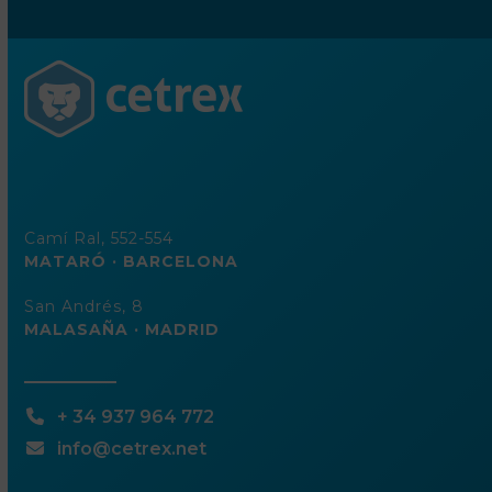
de
correo
electrónico
Camí Ral, 552-554
MATARÓ · BARCELONA
San Andrés, 8
MALASAÑA · MADRID
+ 34 937 964 772
info@cetrex.net