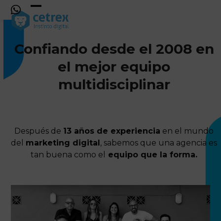
Skip
to
Open
Close
content
mobile
mobile
Confiando desde el
2008
en
menu
menu
el mejor equipo
multidisciplinar
Después de
13 años de experiencia
en el mundo
del
marketing digital
, sabemos que una agencia es
tan buena como el
equipo que la forma.
CONOCE AL EQUIPO