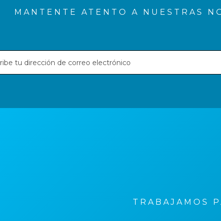
MANTENTE ATENTO A NUESTRAS NO
be
ción
o
rónico
TRABAJAMOS P