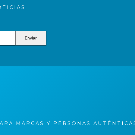
TICIAS
Enviar
ARA MARCAS Y PERSONAS AUTÉNTICAS