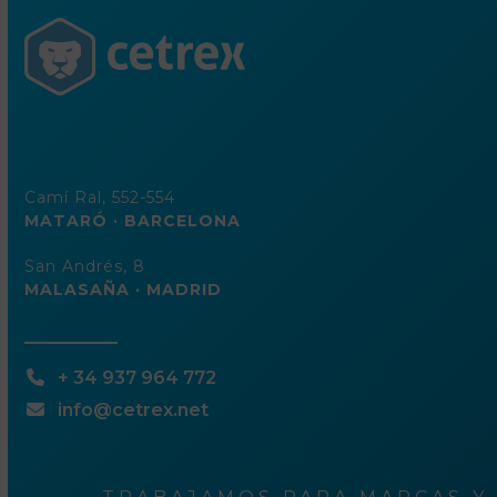
correo
electrónico
Camí Ral, 552-554
MATARÓ · BARCELONA
San Andrés, 8
MALASAÑA · MADRID
+ 34 937 964 772
info@cetrex.net