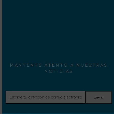
MANTENTE ATENTO A NUESTRAS
NOTICIAS
Escribe
Enviar
tu
dirección
de