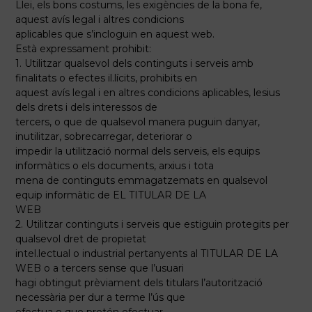
Llei, els bons costums, les exigències de la bona fe,
aquest avís legal i altres condicions
aplicables que s’incloguin en aquest web.
Està expressament prohibit:
1. Utilitzar qualsevol dels continguts i serveis amb
finalitats o efectes il.lícits, prohibits en
aquest avís legal i en altres condicions aplicables, lesius
dels drets i dels interessos de
tercers, o que de qualsevol manera puguin danyar,
inutilitzar, sobrecarregar, deteriorar o
impedir la utilització normal dels serveis, els equips
informàtics o els documents, arxius i tota
mena de continguts emmagatzemats en qualsevol
equip informàtic de EL TITULAR DE LA
WEB
2. Utilitzar continguts i serveis que estiguin protegits per
qualsevol dret de propietat
intel.lectual o industrial pertanyents al TITULAR DE LA
WEB o a tercers sense que l’usuari
hagi obtingut prèviament dels titulars l’autorització
necessària per dur a terme l’ús que