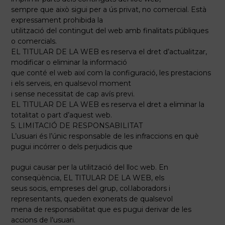
sempre que això sigui per a ús privat, no comercial. Està
expressament prohibida la
utilització del contingut del web amb finalitats públiques
o comercials.
EL TITULAR DE LA WEB es reserva el dret d’actualitzar,
modificar o eliminar la informació
que conté el web així com la configuració, les prestacions
i els serveis, en qualsevol moment
i sense necessitat de cap avís previ.
EL TITULAR DE LA WEB es reserva el dret a eliminar la
totalitat o part d’aquest web.
5. LIMITACIÓ DE RESPONSABILITAT
L’usuari és l’únic responsable de les infraccions en què
pugui incórrer o dels perjudicis que
pugui causar per la utilització del lloc web. En
conseqüència, EL TITULAR DE LA WEB, els
seus socis, empreses del grup, col.laboradors i
representants, queden exonerats de qualsevol
mena de responsabilitat que es pugui derivar de les
accions de l’usuari.