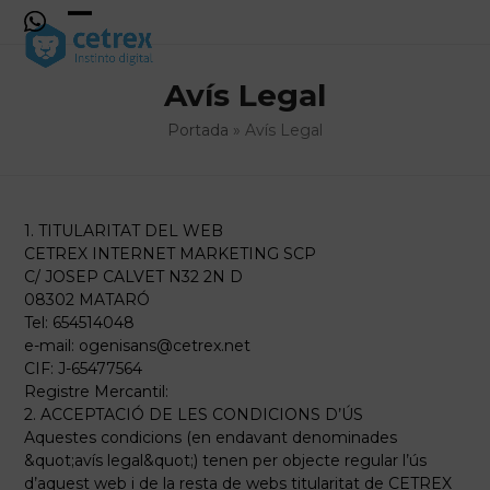
Skip
to
Open
Close
content
mobile
mobile
Avís Legal
menu
menu
Portada
»
Avís Legal
1. TITULARITAT DEL WEB
CETREX INTERNET MARKETING SCP
C/ JOSEP CALVET N32 2N D
08302 MATARÓ
Tel: 654514048
e-mail:
ogenisans@cetrex.net
CIF: J-65477564
Registre Mercantil:
2. ACCEPTACIÓ DE LES CONDICIONS D’ÚS
Aquestes condicions (en endavant denominades
&quot;avís legal&quot;) tenen per objecte regular l’ús
d’aquest web i de la resta de webs titularitat de CETREX