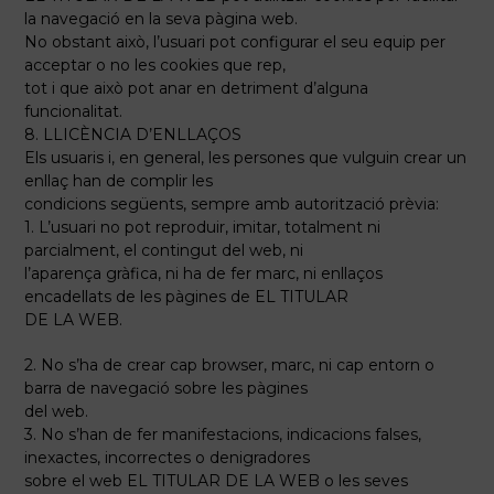
la navegació en la seva pàgina web.
No obstant això, l’usuari pot configurar el seu equip per
acceptar o no les cookies que rep,
tot i que això pot anar en detriment d’alguna
funcionalitat.
8. LLICÈNCIA D’ENLLAÇOS
Els usuaris i, en general, les persones que vulguin crear un
enllaç han de complir les
condicions següents, sempre amb autorització prèvia:
1. L’usuari no pot reproduir, imitar, totalment ni
parcialment, el contingut del web, ni
l’aparença gràfica, ni ha de fer marc, ni enllaços
encadellats de les pàgines de EL TITULAR
DE LA WEB.
2. No s’ha de crear cap browser, marc, ni cap entorn o
barra de navegació sobre les pàgines
del web.
3. No s’han de fer manifestacions, indicacions falses,
inexactes, incorrectes o denigradores
sobre el web EL TITULAR DE LA WEB o les seves