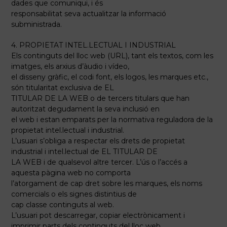
dades que comuniqui, i és
responsabilitat seva actualitzar la informació
subministrada.
4. PROPIETAT INTEL.LECTUAL I INDUSTRIAL
Els continguts del lloc web (URL), tant els textos, com les
imatges, els arxius d’àudio i vídeo,
el disseny gràfic, el codi font, els logos, les marques etc.,
són titularitat exclusiva de EL
TITULAR DE LA WEB o de tercers titulars que han
autoritzat degudament la seva inclusió en
el web i estan emparats per la normativa reguladora de la
propietat intel.lectual i industrial.
L’usuari s’obliga a respectar els drets de propietat
industrial i intel.lectual de EL TITULAR DE
LA WEB i de qualsevol altre tercer. L’ús o l’accés a
aquesta pàgina web no comporta
l’atorgament de cap dret sobre les marques, els noms
comercials o els signes distintius de
cap classe continguts al web.
L’usuari pot descarregar, copiar electrònicament i
imprimir parts dels continguts del lloc web,