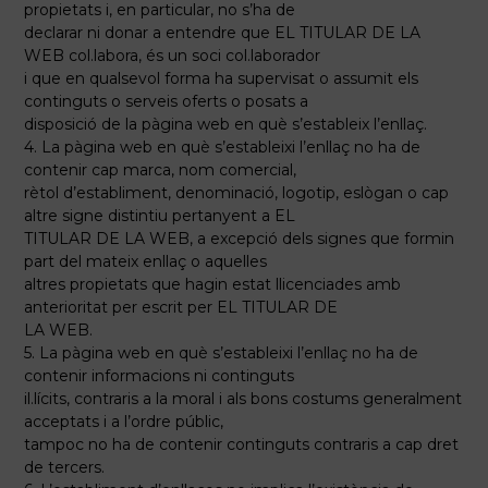
propietats i, en particular, no s’ha de
declarar ni donar a entendre que EL TITULAR DE LA
WEB col.labora, és un soci col.laborador
i que en qualsevol forma ha supervisat o assumit els
continguts o serveis oferts o posats a
disposició de la pàgina web en què s’estableix l’enllaç.
4. La pàgina web en què s’estableixi l’enllaç no ha de
contenir cap marca, nom comercial,
rètol d’establiment, denominació, logotip, eslògan o cap
altre signe distintiu pertanyent a EL
TITULAR DE LA WEB, a excepció dels signes que formin
part del mateix enllaç o aquelles
altres propietats que hagin estat llicenciades amb
anterioritat per escrit per EL TITULAR DE
LA WEB.
5. La pàgina web en què s’estableixi l’enllaç no ha de
contenir informacions ni continguts
il.lícits, contraris a la moral i als bons costums generalment
acceptats i a l’ordre públic,
tampoc no ha de contenir continguts contraris a cap dret
de tercers.