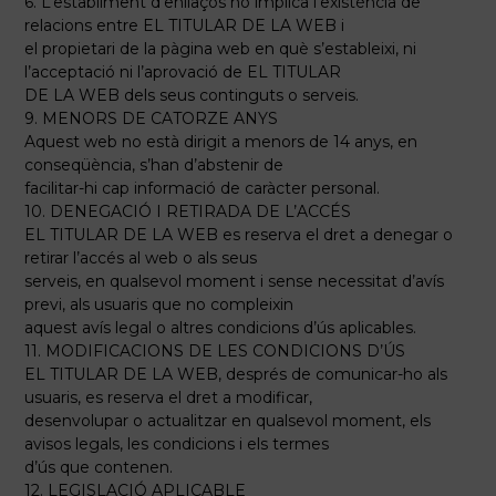
6. L’establiment d’enllaços no implica l’existència de
relacions entre EL TITULAR DE LA WEB i
el propietari de la pàgina web en què s’estableixi, ni
l’acceptació ni l’aprovació de EL TITULAR
DE LA WEB dels seus continguts o serveis.
9. MENORS DE CATORZE ANYS
Aquest web no està dirigit a menors de 14 anys, en
conseqüència, s’han d’abstenir de
facilitar-hi cap informació de caràcter personal.
10. DENEGACIÓ I RETIRADA DE L’ACCÉS
EL TITULAR DE LA WEB es reserva el dret a denegar o
retirar l’accés al web o als seus
serveis, en qualsevol moment i sense necessitat d’avís
previ, als usuaris que no compleixin
aquest avís legal o altres condicions d’ús aplicables.
11. MODIFICACIONS DE LES CONDICIONS D’ÚS
EL TITULAR DE LA WEB, després de comunicar-ho als
usuaris, es reserva el dret a modificar,
desenvolupar o actualitzar en qualsevol moment, els
avisos legals, les condicions i els termes
d’ús que contenen.
12. LEGISLACIÓ APLICABLE