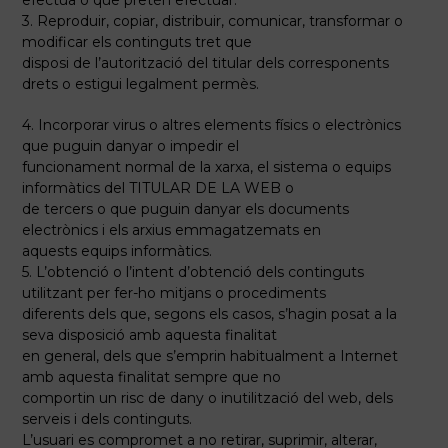
efectua o que pretén efectuar.
3. Reproduir, copiar, distribuir, comunicar, transformar o
modificar els continguts tret que
disposi de l’autorització del titular dels corresponents
drets o estigui legalment permès.
4. Incorporar virus o altres elements físics o electrònics
que puguin danyar o impedir el
funcionament normal de la xarxa, el sistema o equips
informàtics del TITULAR DE LA WEB o
de tercers o que puguin danyar els documents
electrònics i els arxius emmagatzemats en
aquests equips informàtics.
5. L’obtenció o l’intent d’obtenció dels continguts
utilitzant per fer-ho mitjans o procediments
diferents dels que, segons els casos, s’hagin posat a la
seva disposició amb aquesta finalitat
en general, dels que s’emprin habitualment a Internet
amb aquesta finalitat sempre que no
comportin un risc de dany o inutilització del web, dels
serveis i dels continguts.
L’usuari es compromet a no retirar, suprimir, alterar,