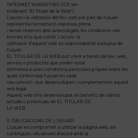
INTERNET MARKETING SCP (en
endavant “El Titular de la Web”).
L’accés i la utilització del lloc web per part de l’usuari
representa l’acceptació expressa, plena
i sense reserves dels avisos legals, les condicions i els
termes d’ús que conté. L’accés i la
utilització d’aquest web és responsabilitat exclusiva de
l’usuari.
EL TITULAR DE LA WEB pot oferir a través del lloc web,
serveis o productes que poden estar
sotmesos a unes condicions particulars pròpies sobre les
quals s’informarà l’usuari en cada
cas concret i que desenvolupen i complementen aquest
avís legal.
Aquest web s’ha desenvolupat en benefici de clients
actuals o potencials de EL TITULAR DE
LA WEB
3. OBLIGACIONS DE L’USUARI
L’usuari es compromet a utilitzar la pàgina web, els
continguts i els serveis d’acord amb la