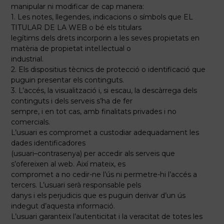
manipular ni modificar de cap manera:
1. Les notes, llegendes, indicacions o símbols que EL
TITULAR DE LA WEB o bé els titulars
legítims dels drets incorporin a les seves propietats en
matèria de propietat intel.lectual o
industrial.
2. Els dispositius tècnics de protecció o identificació que
puguin presentar els continguts.
3. L’accés, la visualització i, si escau, la descàrrega dels
continguts i dels serveis s’ha de fer
sempre, i en tot cas, amb finalitats privades i no
comercials.
L’usuari es compromet a custodiar adequadament les
dades identificadores
(usuari–contrasenya) per accedir als serveis que
s’ofereixen al web. Així mateix, es
compromet a no cedir-ne l’ús ni permetre-hi l’accés a
tercers. L’usuari serà responsable pels
danys i els perjudicis que es puguin derivar d’un ús
indegut d’aquesta informació.
L’usuari garanteix l’autenticitat i la veracitat de totes les