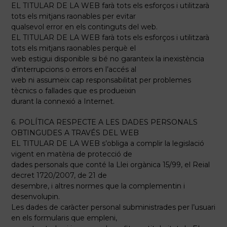
EL TITULAR DE LA WEB farà tots els esforços i utilitzarà
tots els mitjans raonables per evitar
qualsevol error en els continguts del web.
EL TITULAR DE LA WEB farà tots els esforços i utilitzarà
tots els mitjans raonables perquè el
web estigui disponible si bé no garanteix la inexistència
d’interrupcions o errors en l’accés al
web ni assumeix cap responsabilitat per problemes
tècnics o fallades que es produeixin
durant la connexió a Internet.
6. POLÍTICA RESPECTE A LES DADES PERSONALS
OBTINGUDES A TRAVÉS DEL WEB
EL TITULAR DE LA WEB s’obliga a complir la legislació
vigent en matèria de protecció de
dades personals que conté la Llei orgànica 15/99, el Reial
decret 1720/2007, de 21 de
desembre, i altres normes que la complementin i
desenvolupin.
Les dades de caràcter personal subministrades per l’usuari
en els formularis que empleni,