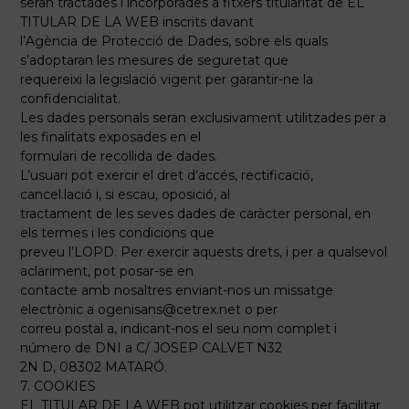
seran tractades i incorporades a fitxers titularitat de EL
TITULAR DE LA WEB inscrits davant
l’Agència de Protecció de Dades, sobre els quals
s’adoptaran les mesures de seguretat que
requereixi la legislació vigent per garantir-ne la
confidencialitat.
Les dades personals seran exclusivament utilitzades per a
les finalitats exposades en el
formulari de recollida de dades.
L’usuari pot exercir el dret d’accés, rectificació,
cancel.lació i, si escau, oposició, al
tractament de les seves dades de caràcter personal, en
els termes i les condicions que
preveu l’LOPD. Per exercir aquests drets, i per a qualsevol
aclariment, pot posar-se en
contacte amb nosaltres enviant-nos un missatge
electrònic a
ogenisans@cetrex.net
o per
correu postal a, indicant-nos el seu nom complet i
número de DNI a C/ JOSEP CALVET N32
2N D, 08302 MATARÓ.
7. COOKIES
EL TITULAR DE LA WEB pot utilitzar cookies per facilitar