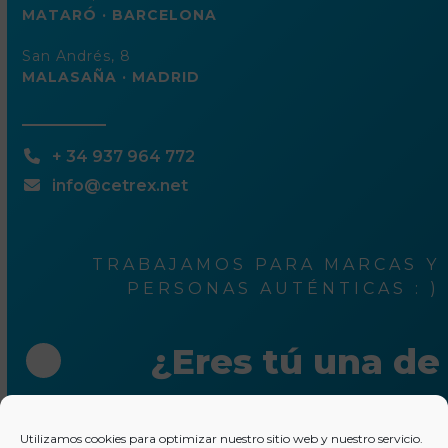
MATARÓ · BARCELONA
San Andrés, 8
MALASAÑA · MADRID
+ 34 937 964 772
info@cetrex.net
TRABAJAMOS PARA MARCAS Y
PERSONAS AUTÉNTICAS : )
¿Eres tú una de
ellas?
Utilizamos cookies para optimizar nuestro sitio web y nuestro servicio.