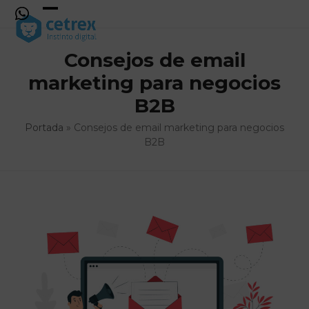
Skip
to
Open
Close
content
mobile
mobile
Consejos de email
menu
menu
marketing para negocios
B2B
Portada
»
Consejos de email marketing para negocios
B2B