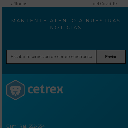
previous
next
afiliados
del Covid-19
post:
post:
MANTENTE ATENTO A NUESTRAS
NOTICIAS
Escribe
Enviar
tu
dirección
de
correo
electrónico
Camí Ral, 552-554