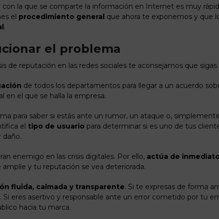
ad con la que se comparte la información en Internet es muy rápida
es el
procedimiento general
que ahora te exponemos y que lo
al
.
ucionar el problema
sis de reputación en las redes sociales te aconsejamos que sigas
uación
de todos los departamentos para llegar a un acuerdo sob
 en el que se halla la empresa.
blema para saber si estás ante un rumor, un ataque o, simplemen
tifica el
tipo de usuario
para determinar si es uno de tus client
r daño.
an enemigo en las crisis digitales. Por ello,
actúa de inmediat
 amplíe y tu reputación se vea deteriorada.
n fluida, calmada y transparente
. Si te expresas de forma 
. Si eres asertivo y responsable ante un error cometido por tu 
blico hacia tu marca.