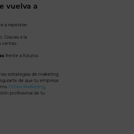
ue vuelva a
a a repetirse:
. Gracias a la
s ventas.
as
frente a futuros
as estrategias de maketing
 asegurarte de que tu empresa
Como
Cetrex Marketing
,
tión profesional de tu