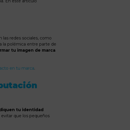
. En este artículo
 las redes sociales, como
a la polémica entre parte de
ormar tu imagen de marca
acto en tu marca
.
eputación
diquen tu identidad
evitar que los pequeños