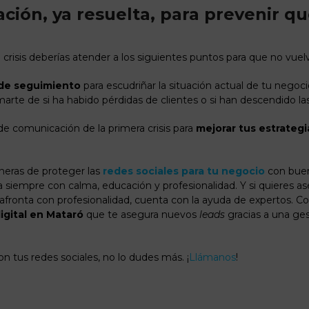
uación, ya resuelta, para prevenir q
 crisis deberías atender a los siguientes puntos para que no vuelv
 de seguimiento
para escudriñar la situación actual de tu negocio
arte de si ha habido pérdidas de clientes o si han descendido la
de comunicación de la primera crisis para
mejorar tus estrategi
aneras de proteger las
redes sociales para tu negocio
con buen
túa siempre con calma, educación y profesionalidad. Y si quieres
s afronta con profesionalidad, cuenta con la ayuda de expertos. 
igital en Mataró
que te asegura nuevos
leads
gracias a una ges
on tus redes sociales, no lo dudes más. ¡
Llámanos
!