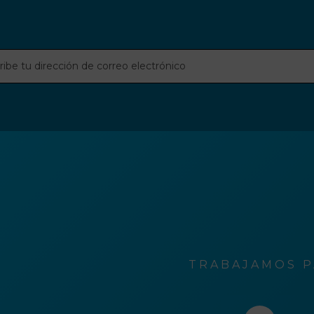
be
ción
o
rónico
TRABAJAMOS P