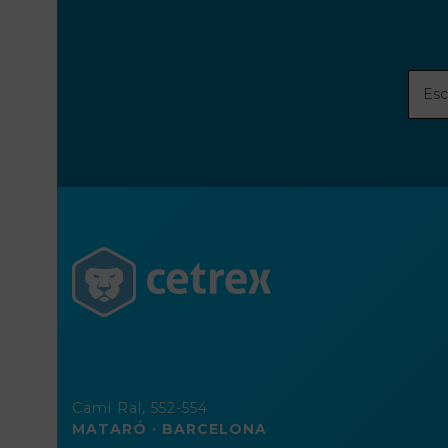
Escri
tu
direc
de
corre
elect
Camí Ral, 552-554
MATARÓ · BARCELONA