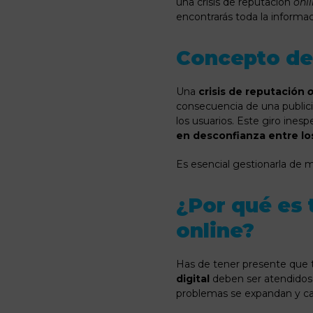
una crisis de reputación
onl
encontrarás toda la informac
Concepto de 
Una
crisis de reputación
o
consecuencia de una publici
los usuarios. Este giro ine
en desconfianza entre l
Es esencial gestionarla de 
¿Por qué es 
online?
Has de tener presente que t
digital
deben ser atendido
problemas se expandan y c