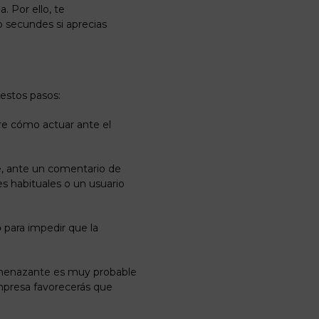
. Por ello, te
 secundes si aprecias
 estos pasos:
re cómo actuar ante el
te, ante un comentario de
es habituales o un usuario
o
para impedir que la
amenazante es muy probable
empresa favorecerás que