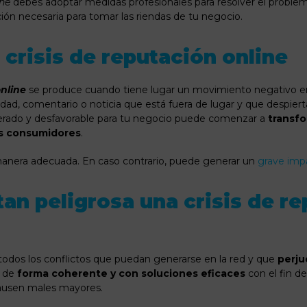
ine
debes adoptar medidas profesionales para resolver el problema
ión necesaria para tomar las riendas de tu negocio.
crisis de reputación online
nline
se produce cuando tiene lugar un movimiento negativo en
dad, comentario o noticia que está fuera de lugar y que despiert
sperado y desfavorable para tu negocio puede comenzar a
transf
os consumidores
.
manera adecuada. En caso contrario, puede generar un
grave imp
tan peligrosa una crisis de r
odos los conflictos que puedan generarse en la red y que
perju
s de
forma coherente y con soluciones eficaces
con el fin de
ausen males mayores.