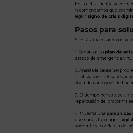
En la actualidad, la velocid
recomendamos que examin
algún
signo de crisis digit
Pasos para sol
Si estás atravesando una cri
1. Organiza un
plan de act
estado de emergencia virtual
2. Analiza la causa del pro
insatisfacción. Después, iden
aburrido con ganas de hace
3. El tiempo constituye un gr
repercusión del problema se
4. Muestra una
comunicació
que dañes tu imagen digital
aumente la confianza del pú