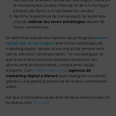
escodrinyar la situació actual del teu negoci. Gràcies a
la monitorització podràs informar-te de si hi ha hagut
pèrdues de clients o si han baixat les vendes.
Aprofita l’experiència de comunicació de la primera
crisi per
millorar les teves estratègies
davant de
futurs contratemps.
En definitiva, estudia les maneres de protegir les
xarxes
socials per al teu negoci
amb bones estratègies de
maketing digital i davant d’una crisi actua sempre amb
calma, educació i professionalitat. I si vols assegurar-te
que la teva empresa evita aquestes situacions i les
afronta amb professionalitat, compta amb l’ajuda
d’experts. Com
Cetrex Marketing
, l’
agència de
marketing digital a Mataró
que t’assegura nous leads
gràcies a una gestió professional de la teva comunicació
online.
Així que si necessites ajuda amb els teus xarxes socials, no
ho dubtis més.
Truca’ns
!