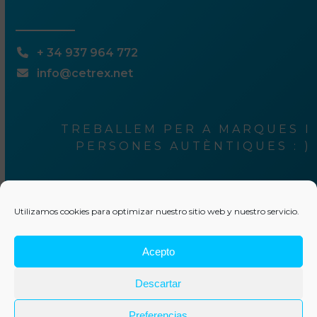
+ 34 937 964 772
info@cetrex.net
TREBALLEM PER A MARQUES I
PERSONES AUTÈNTIQUES : )
¿Ets tu una
Utilizamos cookies para optimizar nuestro sitio web y nuestro servicio.
d’elles?
Acepto
Descartar
Escriu-nos unes línies
© 2025 Cetrex Marketing
–
Aviso legal
–
Política de privacitat
–
Política de cookies
–
Col·laboracions
–
Altres serveis
Preferencias