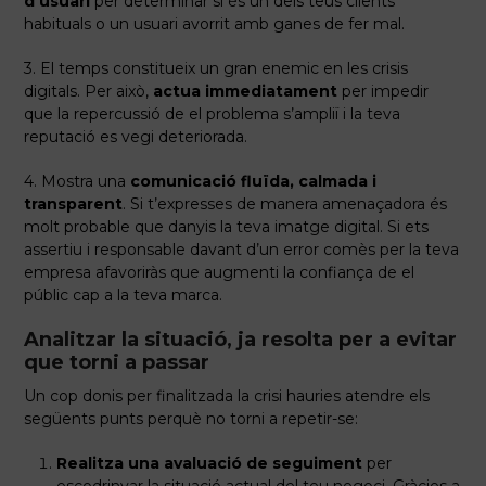
d’usuari
per determinar si és un dels teus clients
habituals o un usuari avorrit amb ganes de fer mal.
3. El temps constitueix un gran enemic en les crisis
digitals. Per això,
actua immediatament
per impedir
que la repercussió de el problema s’ampliï i la teva
reputació es vegi deteriorada.
4. Mostra una
comunicació fluïda, calmada i
transparent
. Si t’expresses de manera amenaçadora és
molt probable que danyis la teva imatge digital. Si ets
assertiu i responsable davant d’un error comès per la teva
empresa afavoriràs que augmenti la confiança de el
públic cap a la teva marca.
Analitzar la situació, ja resolta per a evitar
que torni a passar
Un cop donis per finalitzada la crisi hauries atendre els
següents punts perquè no torni a repetir-se:
Realitza una avaluació de seguiment
per