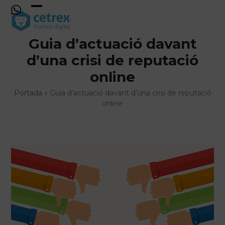
Skip
to
Open
Close
content
mobile
mobile
Guia d’actuació davant
menu
menu
d’una crisi de reputació
online
Portada
»
Guia d’actuació davant d’una crisi de reputació
online