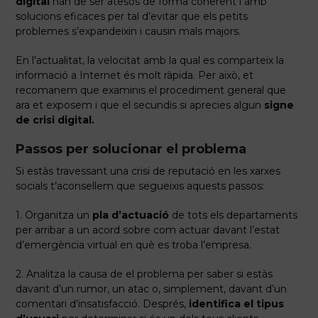
digital
han de ser atesos de forma coherent i amb
solucions eficaces per tal d’evitar que els petits
problemes s’expandeixin i causin mals majors.
En l’actualitat, la velocitat amb la qual es comparteix la
informació a Internet és molt ràpida. Per això, et
recomanem que examinis el procediment general que
ara et exposem i que el secundis si aprecies algun
signe
de crisi digital.
Passos per solucionar el problema
Si estàs travessant una crisi de reputació en les xarxes
socials t’aconsellem que segueixis aquests passos:
1. Organitza un
pla d’actuació
de tots els departaments
per arribar a un acord sobre com actuar davant l’estat
d’emergència virtual en què es troba l’empresa.
2. Analitza la causa de el problema per saber si estàs
davant d’un rumor, un atac o, simplement, davant d’un
comentari d’insatisfacció. Després,
identifica el tipus