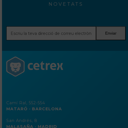
NOVETATS
Escriu
Enviar
la
teva
direcció
de
correu
electrònic
Camí Ral, 552-554
MATARÓ · BARCELONA
San Andrés, 8
MALASAÑA · MADRID