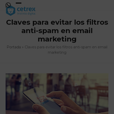
Skip
to
Open
Close
content
mobile
mobile
Claves para evitar los filtros
menu
menu
anti-spam en email
marketing
Portada
»
Claves para evitar los filtros anti-spam en email
marketing