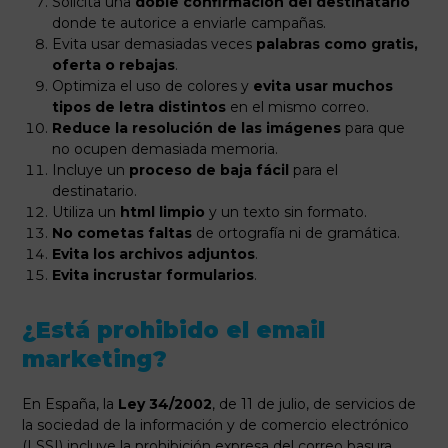
Solicita una
doble confirmación del destinatario
donde te autorice a enviarle campañas.
Evita usar demasiadas veces
palabras como gratis,
oferta o rebajas
.
Optimiza el uso de colores y
evita usar muchos
tipos de letra distintos
en el mismo correo.
Reduce la resolución de las imágenes
para que
no ocupen demasiada memoria.
Incluye un
proceso de baja fácil
para el
destinatario.
Utiliza un
html limpio
y un texto sin formato.
No cometas faltas
de ortografía ni de gramática.
Evita los archivos adjuntos
.
Evita incrustar formularios
.
¿Está prohibido el email
marketing?
En España, la
Ley 34/2002
, de 11 de julio, de servicios de
la sociedad de la información y de comercio electrónico
(LSSI) incluye la prohibición expresa del correo basura.