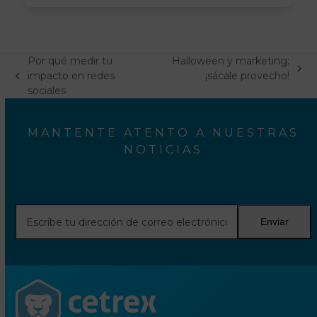
Por qué medir tu
Halloween y marketing:
next
impacto en redes
¡sácale provecho!
previous
post:
sociales
post:
MANTENTE ATENTO A NUESTRAS
NOTICIAS
Escribe
Enviar
tu
dirección
de
correo
electrónico