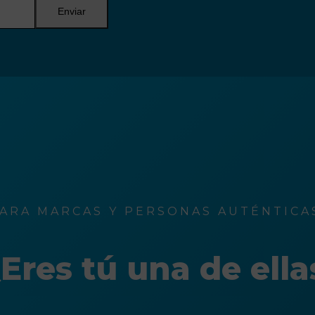
Enviar
ARA MARCAS Y PERSONAS AUTÉNTICAS
Eres tú una de ella