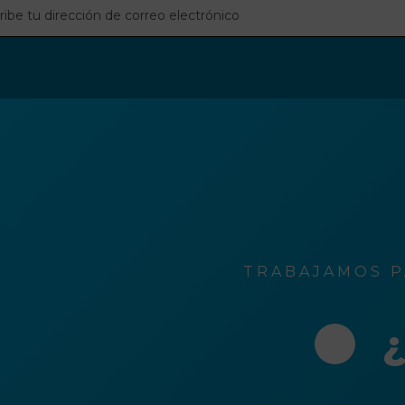
be
ción
o
rónico
TRABAJAMOS P
¿