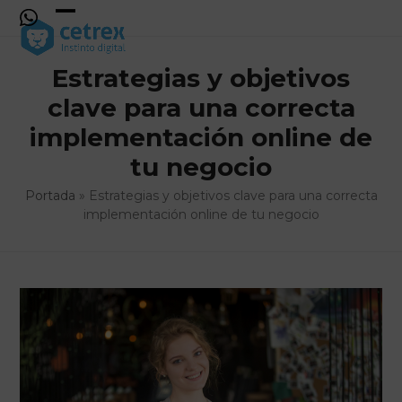
Skip
to
Open
Close
content
mobile
mobile
Estrategias y objetivos
menu
menu
clave para una correcta
implementación online de
tu negocio
Portada
»
Estrategias y objetivos clave para una correcta
implementación online de tu negocio