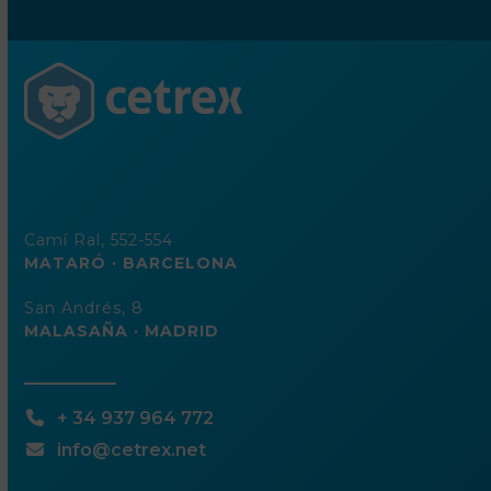
dirección
de
correo
electrónico
Camí Ral, 552-554
MATARÓ · BARCELONA
San Andrés, 8
MALASAÑA · MADRID
+ 34 937 964 772
info@cetrex.net