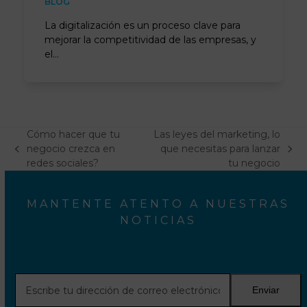
BLOG
La digitalización es un proceso clave para
mejorar la competitividad de las empresas, y
el…
Cómo hacer que tu
Las leyes del marketing, lo
negocio crezca en
que necesitas para lanzar
previous
next
redes sociales?
tu negocio
post:
post:
MANTENTE ATENTO A NUESTRAS
NOTICIAS
Escribe
Enviar
tu