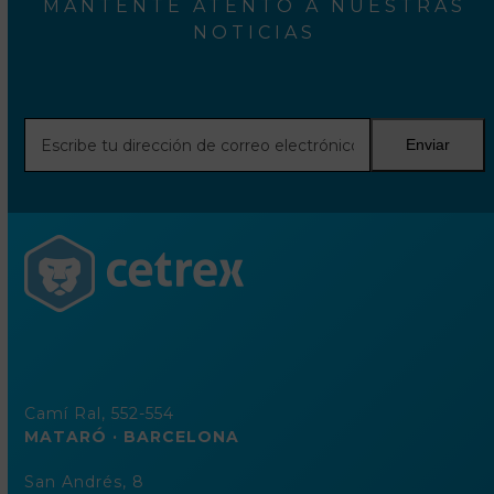
MANTENTE ATENTO A NUESTRAS
NOTICIAS
Escribe
Enviar
tu
dirección
de
correo
electrónico
Camí Ral, 552-554
MATARÓ · BARCELONA
San Andrés, 8