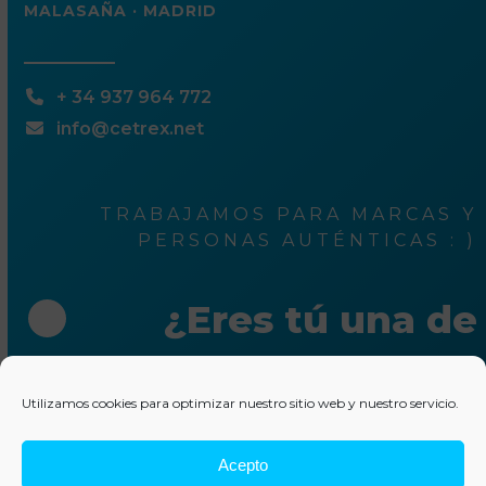
MALASAÑA · MADRID
+ 34 937 964 772
info@cetrex.net
TRABAJAMOS PARA MARCAS Y
PERSONAS AUTÉNTICAS : )
¿Eres tú una de
ellas?
Utilizamos cookies para optimizar nuestro sitio web y nuestro servicio.
Escríbenos unas líneas
Acepto