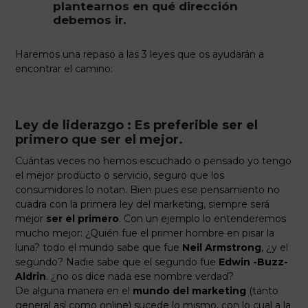
plantearnos en qué dirección
debemos ir.
Haremos una repaso a las 3 leyes que os ayudarán a
encontrar el camino:
Ley de liderazgo : Es preferible ser el
primero que ser el mejor.
Cuántas veces no hemos escuchado o pensado yo tengo
el mejor producto o servicio, seguro que los
consumidores lo notan. Bien pues ese pensamiento no
cuadra con la primera ley del marketing, siempre será
mejor
ser el primero
. Con un ejemplo lo entenderemos
mucho mejor: ¿Quién fue el primer hombre en pisar la
luna? todo el mundo sabe que fue
Neil Armstrong
, ¿y el
segundo? Nadie sabe que el segundo fue
Edwin -Buzz-
Aldrin
. ¿no os dice nada ese nombre verdad?
De alguna manera en el
mundo del marketing
(tanto
general así como online) sucede lo mismo, con lo cual a la