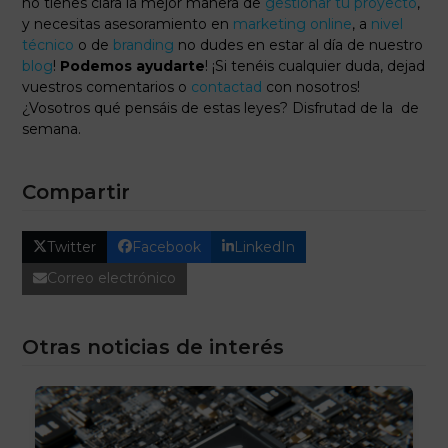
no tienes clara la mejor manera de
gestionar tu proyecto
,
y necesitas asesoramiento en
marketing online
, a
nivel
técnico
o de
branding
no dudes en estar al día de nuestro
blog
!
Podemos ayudarte
! ¡Si tenéis cualquier duda, dejad
vuestros comentarios o
contactad
con nosotros!
¿Vosotros qué pensáis de estas leyes? Disfrutad de la de
semana.
Compartir
Twitter
Facebook
LinkedIn
Correo electrónico
Otras noticias de interés