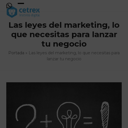
Skip
to
Open
Close
content
mobile
mobile
Las leyes del marketing, lo
menu
menu
que necesitas para lanzar
tu negocio
Portada
»
Las leyes del marketing, lo que necesitas para
lanzar tu negocio