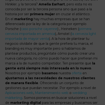
Hinkler. y la tercera?
Amelia Earhart
, pero esta no es
conocida por ser la tercera persona sino que pasó a la
historia por ser
primera mujer
en cruzar el atlántico.
En el
marketing
hay muchas empresas que se han
diferenciado por la ley de la categoría por ejemplo
Porsche (
caso porsche cayenne
) , Heineken (
primera
cerveza importada en america
), Amstel (
la cerveza light
importada de mayor venta
). A la hora de plantear tu
negocio olvídate de que la gente prefiera tu marca, el
branding es muy importante pero si hablamos de
plantear productos, pregúntate cómo puedo crear una
nueva categoría, no cómo puedo hacer que prefieran mi
marca a la de nuestro competidor. Ten presente que
la
gente está siempre más interesada en lo nuevo
.
Nosotros por ejemplo
basamos
nuestra
oferta
en
ajustarnos a las necesidades de nuestros clientes
de manera flexible
. Ofreciendo un conjunto de
gestiones que puedan necesitar. Por ejemplo a nivel de
Aplicaciones web
,
Mantenimiento web
o
wedding
márketing
. Somos pioneros en buscar soluciones a nivel
de
marketing digital
para las empresas y buscamos ser