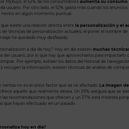
por
Mybuys,
el 53% de los consumidores
aumenta su consumo
ada usuario. Por otro lado, el 52% gasta más cuando los anuncios
 hecho en algún momento puntual.
 que existe una relación directa entre
la personalización y el 
s de técnicas de personalización actuales, el poner el nombre de 
ensaje ha quedado muy desfasado.
rsonalización a día de hoy? Hoy en día existen
muchas técnica
a del usuario, por lo que hay que aprovecharlos para impactarlo 
comprar. Por ejemplo, extraer los datos del historial de navegaci
ez recogen la información, existen técnicas de análisis de comp
ventas no es el único factor que se ve afectado.
La imagen de
e ofrece aquello que realmente desea. Un 39% asegura que se sie
n las recomendaciones que ofrecen y un 37% está molesta porq
as que hayan efectuado en un pasado.
ersonaliza hoy en día?