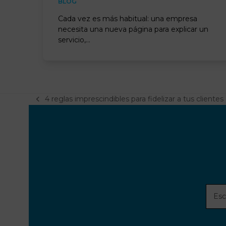
BLOG
Cada vez es más habitual: una empresa
necesita una nueva página para explicar un
servicio,…
4 reglas imprescindibles para fidelizar a tus clientes
previous
post:
Escri
tu
direc
de