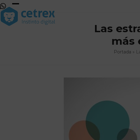
Skip
to
Open
Close
content
mobile
mobile
Las estr
menu
menu
más e
Portada
»
L