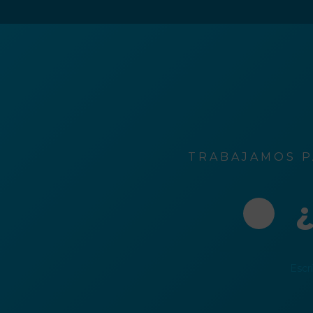
o
rónico
TRABAJAMOS P
¿
Escr