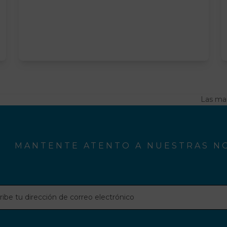
Las mar
next
post:
MANTENTE ATENTO A NUESTRAS NO
be
ción