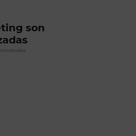
eting son
izadas
rsonalizadas