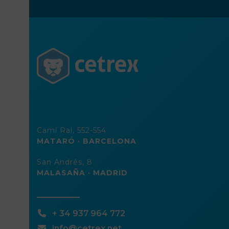
corre
elect
Camí Ral, 552-554
MATARÓ · BARCELONA
San Andrés, 8
MALASAÑA · MADRID
+ 34 937 964 772
info@cetrex.net