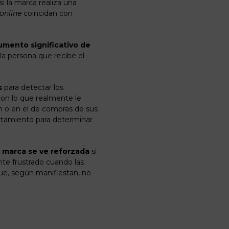
si la marca realiza una
online
coincidan con
aumento significativo de
la persona que recibe el
s
para detectar los
con lo que realmente le
ón o en el de compras de sus
ortamiento para determinar
 marca se ve reforzada
si
nte frustrado cuando las
ue, según manifiestan, no