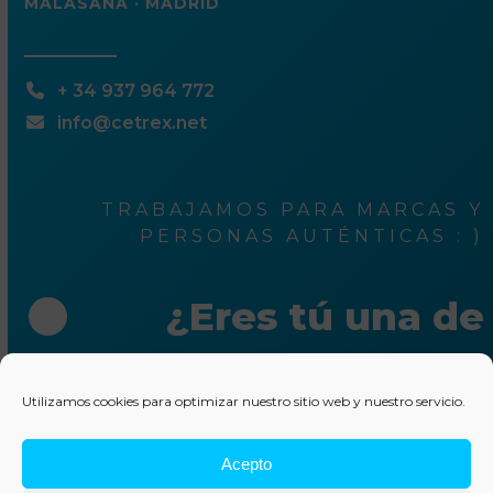
MALASAÑA · MADRID
+ 34 937 964 772
info@cetrex.net
TRABAJAMOS PARA MARCAS Y
PERSONAS AUTÉNTICAS : )
¿Eres tú una de
ellas?
Utilizamos cookies para optimizar nuestro sitio web y nuestro servicio.
Escríbenos unas líneas
Acepto