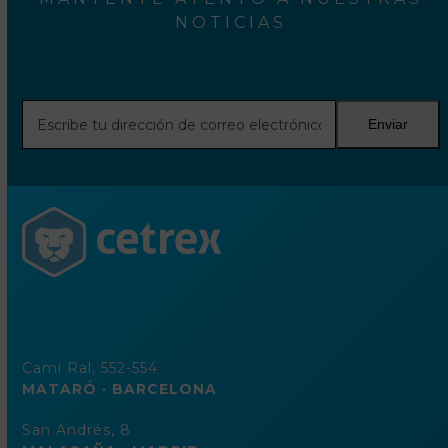
NOTICIAS
Escribe
Enviar
tu
dirección
de
correo
electrónico
Camí Ral, 552-554
MATARÓ · BARCELONA
San Andrés, 8