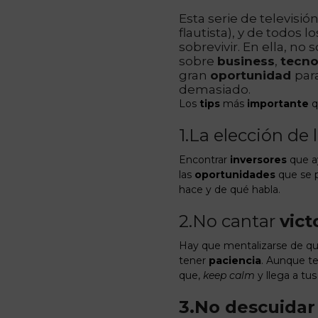
Esta serie de televisió
flautista), y de todos 
sobrevivir. En ella, no 
sobre
business
,
tecno
gran
oportunidad
par
demasiado.
Los
tips
más
importante
q
1.La elección de 
Encontrar
inversores
que a
las
oportunidades
que se p
hace y de qué habla.
2.No cantar
vict
Hay que mentalizarse de que 
tener
paciencia
. Aunque t
que,
keep calm
y llega a tu
3.
No descuidar