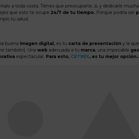
evítalo a toda costa. Tienes que preocuparte, si, y dedicarle much
dejes que esto te ocupe
24/7 de tu tiempo.
Porque podría ser
p
mplo tu salud.
na buena
imagen digital,
es tu
carta de presentación
y la qu
line también). Una
web
adecuada a tu
marca
, una impecable
ges
orativa
espectacular.
Para esto,
CETREX
, es tu mejor opción