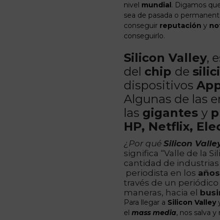
nivel
mundial
. Digamos que
sea de pasada o permanen
conseguir
reputación
y
no
conseguirlo.
Silicon Valley
, 
del
chip
de
silic
dispositivos
Ap
Algunas de las e
las
gigantes
y
p
HP,
Netflix
,
Ele
¿Por qué
Silicon Valle
significa “Valle de la S
cantidad de industrias
periodista en los
años
través de un periódico
maneras, hacia el
busi
Para llegar a
Silicon Valley
y
el
mass media
, nos salva 