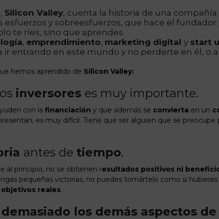
n,
Silicon Valley
, cuenta la historia de una compañía
los esfuerzos y sobreesfuerzos, que hace el fundador
solo te ríes, sino que aprendes
logía
,
emprendimiento
,
marketing digital
y
start 
a ir entrando en este mundo y no perderte en él, o 
ue hemos aprendido de
Silicon Valley:
los
inversores
es muy importante.
yuden con la
financiación
y que además se
convierta
en un
c
resentan, es muy difícil. Tiene que ser alguien que se preocupe 
oria
antes de
tiempo
.
al principio, no se obtienen r
esultados positivos ni benefici
engas pequeñas victorias, no puedes tomártelo como si hubieras
s
objetivos reales
.
 demasiado los demás aspectos de 