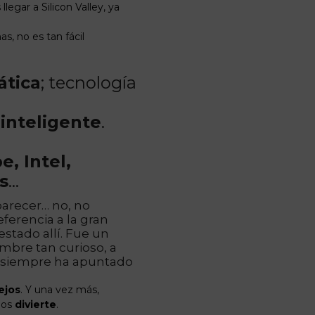
 llegar a Silicon Valley, ya
s, no es tan fácil
ática
; tecnología
 inteligente
.
, Intel,
s
…
arecer… no, no
ferencia a la gran
stado allí. Fue un
ombre tan curioso, a
siempre ha apuntado
ejos
. Y una vez más,
nos
divierte
.