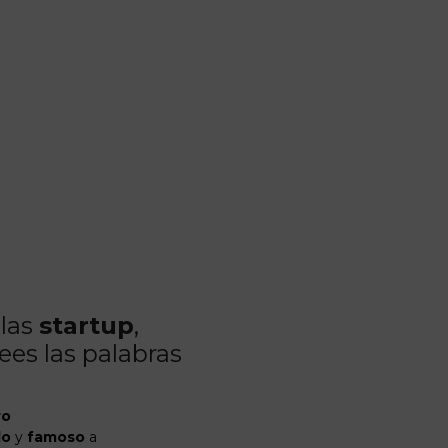
 las
startup
,
ees las palabras
ro
do
y
famoso
a