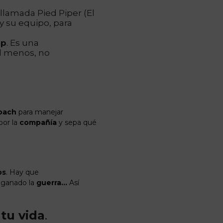
 llamada Pied Piper (El
 y su equipo, para
up
. Es una
al menos, no
oach
para manejar
por la
compañía
y sepa qué
os
. Hay que
 ganado la
guerra…
Así
tu vida
.