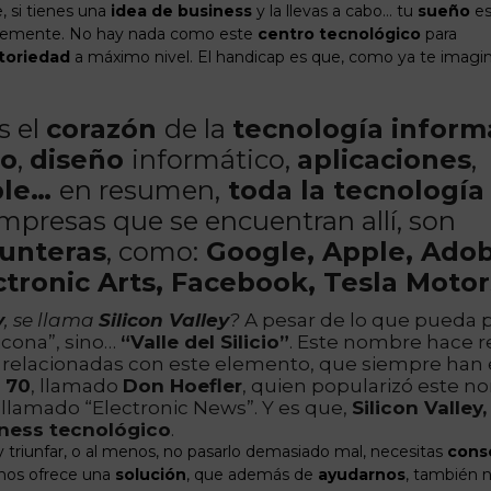
, si tienes una
idea de business
y la llevas a cabo… tu
sueño
es
temente. No hay nada como este
centro tecnológico
para
toriedad
a máximo nivel. El handicap es que, como ya te imagina
es el
corazón
de la
tecnología inform
io
,
diseño
informático,
aplicaciones
,
ple…
en resumen,
toda la tecnología
mpresas que se encuentran allí, son
unteras
, como:
Google, Apple, Adobe
ctronic Arts
, Facebook, Tesla Motor
y
, se llama
Silicon Valley
?
A pesar de lo que pueda p
ilicona”, sino…
“Valle del Silicio”
. Este nombre hace re
 relacionadas con este elemento, que siempre han e
 70
, llamado
Don Hoefler
, quien popularizó este n
 llamado “Electronic News”. Y es que,
Silicon Valley,
ness tecnológico
.
 triunfar, o al menos, no pasarlo demasiado mal, necesitas
cons
y nos ofrece una
solución
, que además de
ayudarnos
, también 