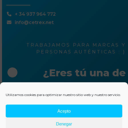
+ 34 937 964 772
info@cetrex.net
TRABAJAMOS PARA MARCAS Y
PERSONAS AUTÉNTICAS : )
¿Eres tú una de
ellas?
Utilizamos cookies para optimizar nuestro sitio web y nuestro servicio.
Escríbenos unas líneas
Acepto
© 2025 Cetrex Marketing
–
Aviso legal
–
Política de
Denegar
privacidad
–
Política de cookies
–
Colaboraciones
–
Otros