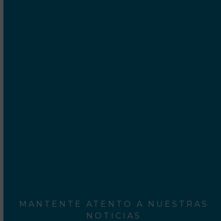
UBICACIÓN
Cetrex Internet Marketing S.C.P.
Camí Ral, 552-554
Mataró - 08301 Barcelona
Rodalies Barcelona
Aeroport del Prat
MANTENTE ATENTO A NUESTRAS
NOTICIAS