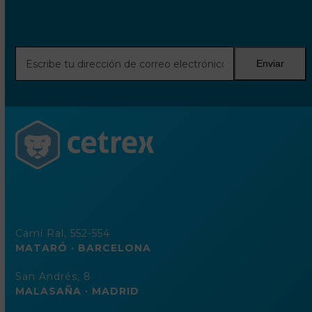
Escribe
Enviar
tu
dirección
de
correo
electrónico
Camí Ral, 552-554
MATARÓ · BARCELONA
San Andrés, 8
MALASAÑA · MADRID