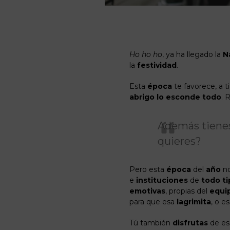
Ho ho ho
, ya ha llegado la
N
la
festividad
.
Esta
época
te favorece, a 
abrigo
lo esconde
todo
. 
Además tienes 
quieres?
Pero esta
época
del
año
no
e
instituciones
de
todo
t
emotivas
, propias del
equi
para que esa
lagrimita
, o e
Tú también
disfrutas
de e