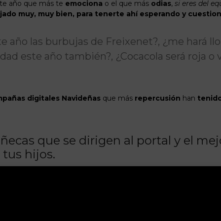
te año que más te
emociona
o el que más
odias
,
si eres del e
ajado muy, muy bien, para tenerte ahí esperando y cuesti
e año las burbujas de Freixenet?, ¿me hará llor
idad este año también?, ¿Cocacola será roja o v
mpañas
digitales
Navideñas
que más
repercusión
han
tenid
cas que se dirigen al portal y el mej
tus hijos.