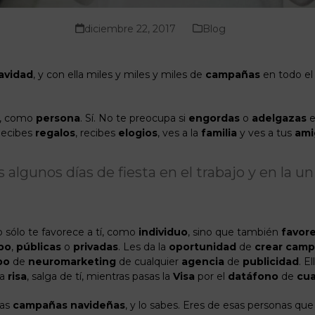
diciembre 22, 2017
Blog
avidad
, y con ella miles y miles y miles de
campañas
en todo e
ti, como
persona
. Sí. No te preocupa si
engordas
o
adelgazas
e
Recibes
regalos
, recibes
elogios
, ves a la
familia
y ves a tus
ami
algunos días de fiesta en el trabajo y en la u
 sólo te favorece a tí, como
individuo
, sino que también
favor
ipo
,
públicas
o
privadas
. Les da la
oportunidad
de
crear
camp
po
de
neuromarketing
de cualquier
agencia
de
publicidad
. E
sa
risa
, salga de tí, mientras pasas la
Visa
por el
datáfono
de
cua
sas
campañas
navideñas
, y lo sabes. Eres de esas personas que