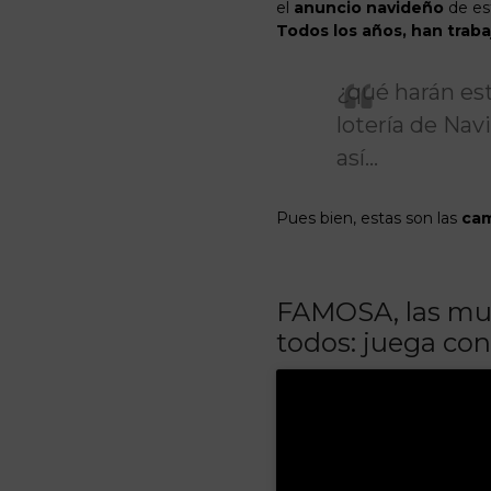
el
anuncio
navideño
de es
Todos los años, han trab
¿qué harán est
lotería de Nav
así…
Pues bien, estas son las
ca
FAMOSA, las muñe
todos: juega con 