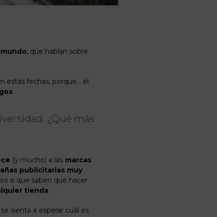
l
mundo
, que hablan sobre
n estas fechas, porque… el
gos
.
niversidad. ¿Qué más
ece
(y mucho) a las
marcas
añas
publicitarias
muy
llos si que saben qué hacer
lquier tienda
.
 se sienta a esperar cuál es