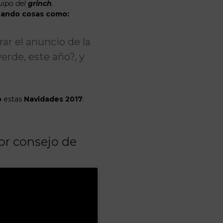
quipo del
grinch
.
onando cosas como:
ar el anuncio de la
erde, este año?, y
o
estas
Navidades
2017
:
or consejo de