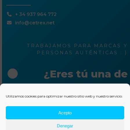
+ 34 937 964 772
info@cetrex.net
TRABAJAMOS PARA MARCAS Y
PERSONAS AUTÉNTICAS : )
¿Eres tú una de
ellas?
Utilizamos cookies para optimizar nuestro sitio web y nuestro servicio.
Escríbenos unas líneas
Acepto
© 2025 Cetrex Marketing
–
Aviso legal
–
Política de
Denegar
privacidad
–
Política de cookies
–
Colaboraciones
–
Otros