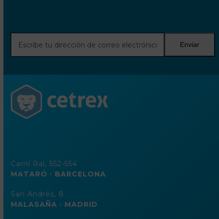
Escribe
Enviar
tu
dirección
de
correo
electrónico
Camí Ral, 552-554
MATARÓ · BARCELONA
San Andrés, 8
MALASAÑA · MADRID