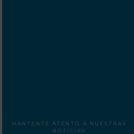
UBICACIÓN
Cetrex Internet Marketing S.C.P.
Camí Ral, 552-554
Mataró - 08301 Barcelona
Rodalies Barcelona
Aeroport del Prat
MANTENTE ATENTO A NUESTRAS
NOTICIAS