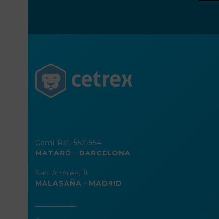
direc
de
corre
elect
Camí Ral, 552-554
MATARÓ · BARCELONA
San Andrés, 8
MALASAÑA · MADRID