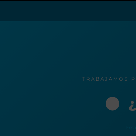
ción
o
rónico
TRABAJAMOS P
¿
Escr