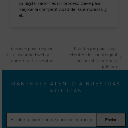
La digitalización es un proceso clave para
mejorar la competitividad de las empresas, y
el…
6 claves para mejorar
Estrategias para llevar
tu usabilidad web y
clientes del canal digital
previous
next
aumentar tus ventas
(online) al tu negocio
post:
post:
(offline)
MANTENTE ATENTO A NUESTRAS
NOTICIAS
Escribe
Enviar
tu
dirección