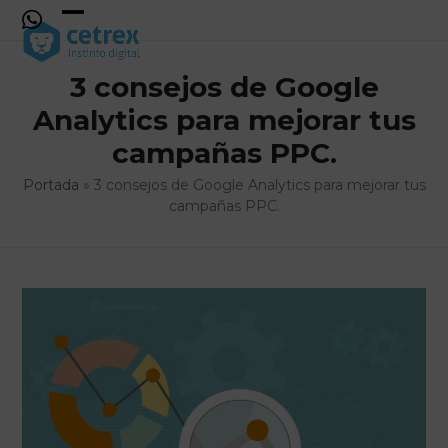
Skip
to
Open
Close
content
mobile
mobile
3 consejos de Google
menu
menu
Analytics para mejorar tus
campañas PPC.
Portada
»
3 consejos de Google Analytics para mejorar tus
campañas PPC.