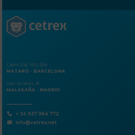
de
correo
electrónico
Camí Ral, 552-554
MATARÓ · BARCELONA
San Andrés, 8
MALASAÑA · MADRID
+ 34 937 964 772
info@cetrex.net