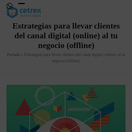
Skip
Open
Close
to
content
mobile
mobile
Estrategias para llevar clientes
menu
menu
del canal digital (online) al tu
negocio (offline)
Portada
»
Estrategias para llevar clientes del canal digital (online) al tu
negocio (offline)