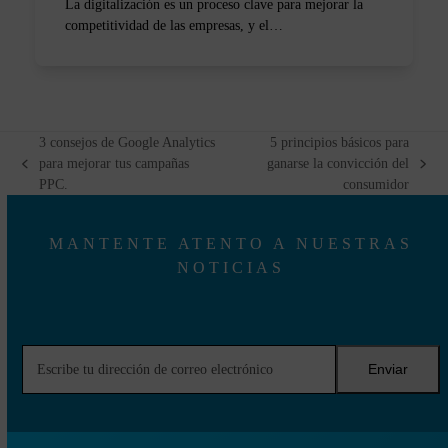
La digitalización es un proceso clave para mejorar la
competitividad de las empresas, y el…
3 consejos de Google Analytics
5 principios básicos para
para mejorar tus campañas
ganarse la convicción del
previous
next
PPC.
consumidor
post:
post:
MANTENTE ATENTO A NUESTRAS
NOTICIAS
Escribe
Enviar
tu
dirección
de
correo