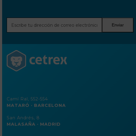
Escribe
Enviar
tu
dirección
de
correo
electrónico
Camí Ral, 552-554
MATARÓ · BARCELONA
San Andrés, 8
MALASAÑA · MADRID