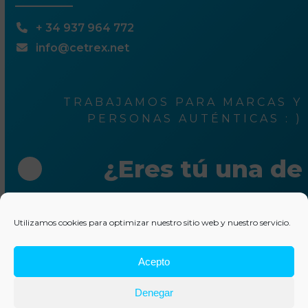
+ 34 937 964 772
info@cetrex.net
TRABAJAMOS PARA MARCAS Y
PERSONAS AUTÉNTICAS : )
¿Eres tú una de
ellas?
Utilizamos cookies para optimizar nuestro sitio web y nuestro servicio.
Escríbenos unas líneas
Acepto
© 2025 Cetrex Marketing
–
Aviso legal
–
Política de
Denegar
privacidad
–
Política de cookies
–
Colaboraciones
–
Otros