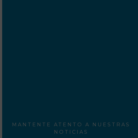
Cetrex Internet Marketing S.C.P.
Camí Ral, 552-554
Mataró - 08301 Barcelona
Rodalies Barcelona
Aeroport del Prat
MANTENTE ATENTO A NUESTRAS
NOTICIAS