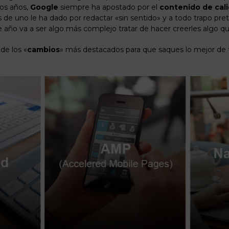
os años,
Google
siempre ha apostado por el
contenido de cal
de uno le ha dado por redactar «sin sentido» y a todo trapo pret
e año va a ser algo más complejo tratar de hacer creerles algo qu
de los «
cambios
» más destacados para que saques lo mejor de