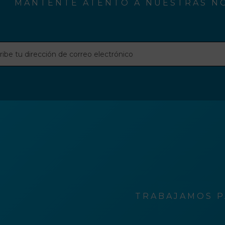
MANTENTE ATENTO A NUESTRAS NO
be
ción
o
rónico
TRABAJAMOS P