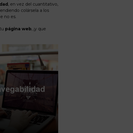
idad
, en vez del cuantitativo,
endiendo colársela a los
e no es.
 tu
página web
, ¡y que