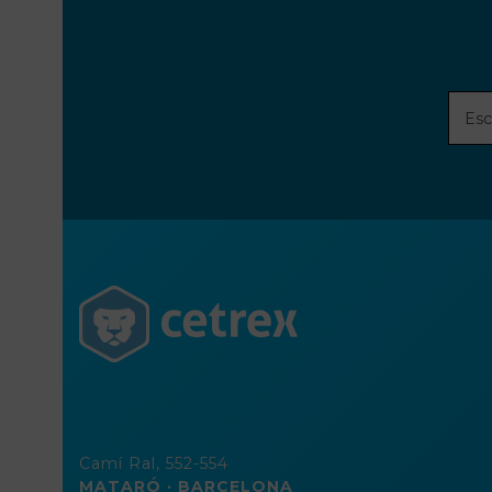
Escri
tu
direc
de
corre
elect
Camí Ral, 552-554
MATARÓ · BARCELONA