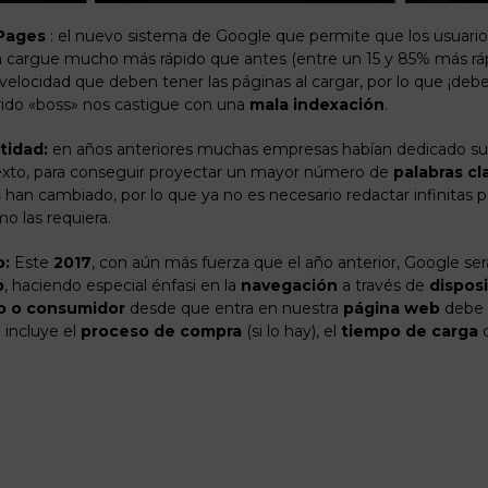
Pages
: el nuevo sistema de Google que permite que los usuari
ta cargue mucho más rápido que antes (entre un 15 y 85% más rá
velocidad que deben tener las páginas al cargar, por lo que ¡deb
ido «boss» nos castigue con una
mala indexación
.
ntidad:
en años anteriores muchas empresas habían dedicado sus
xto, para conseguir proyectar un mayor número de
palabras cl
s
han cambiado, por lo que ya no es necesario redactar infinitas
mo las requiera.
o:
Este
2017
, con aún más fuerza que el año anterior, Google ser
b
, haciendo especial énfasi en la
navegación
a través de
disposi
o o consumidor
desde que entra en nuestra
página web
debe 
o incluye el
proceso de compra
(si lo hay), el
tiempo de carga