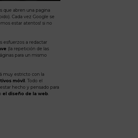
os que abren una pagina
pido). Cada vez Google se
emos estar atentos! si no
 esfuerzos a redactar
ave
(la repetición de las
 páginas para un mismo
á muy estricto con la
tivos móvil
. Todo el
estar hecho y pensado para
o
el diseño de la web
.