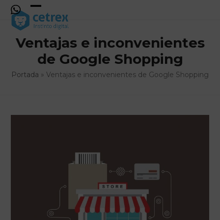
Skip
to
Open
Close
content
mobile
mobile
Ventajas e inconvenientes
menu
menu
de Google Shopping
Portada
»
Ventajas e inconvenientes de Google Shopping