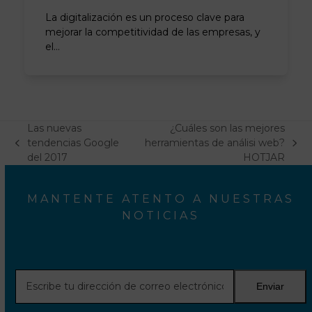
La digitalización es un proceso clave para
mejorar la competitividad de las empresas, y
el…
Las nuevas
¿Cuáles son las mejores
tendencias Google
herramientas de análisi web?
previous
next
del 2017
HOTJAR
post:
post:
MANTENTE ATENTO A NUESTRAS
NOTICIAS
Escribe
Enviar
tu
dirección