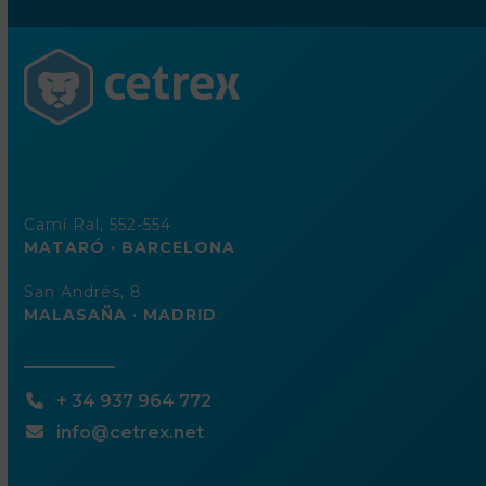
de
correo
electrónico
Camí Ral, 552-554
MATARÓ · BARCELONA
San Andrés, 8
MALASAÑA · MADRID
+ 34 937 964 772
info@cetrex.net