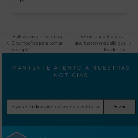
el…
Halloween y marketing:
5 Comunity Manager
3 campañas para tomar
que fueron más allá que
previous
next
ejemplo
los demás
post:
post:
MANTENTE ATENTO A NUESTRAS
NOTICIAS
Escribe
Enviar
tu
dirección
de
correo
electrónico