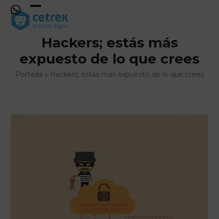
Skip
to
Open
Close
content
mobile
mobile
Hackers; estás más
menu
menu
expuesto de lo que crees
Portada
»
Hackers; estás más expuesto de lo que crees