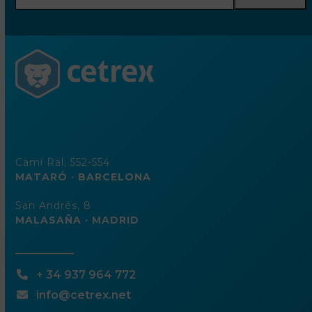
dirección
de
correo
electrónico
Camí Ral, 552-554
MATARÓ · BARCELONA
San Andrés, 8
MALASAÑA · MADRID
+ 34 937 964 772
info@cetrex.net