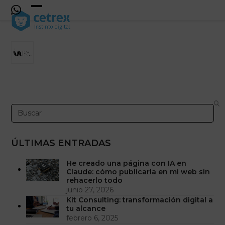
Skip
to
Open
Close
content
mobile
mobile
menu
menu
Search
ÚLTIMAS ENTRADAS
He creado una página con IA en
Claude: cómo publicarla en mi web sin
rehacerlo todo
junio 27, 2026
Kit Consulting: transformación digital a
tu alcance
febrero 6, 2025