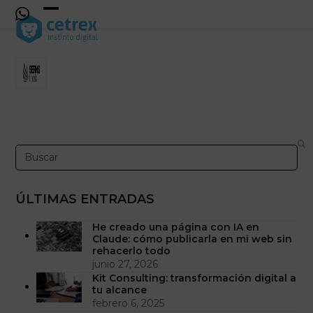
Skip
to
Open
Close
content
mobile
mobile
menu
menu
Search
ÚLTIMAS ENTRADAS
He creado una página con IA en
Claude: cómo publicarla en mi web sin
rehacerlo todo
junio 27, 2026
Kit Consulting: transformación digital a
tu alcance
febrero 6, 2025