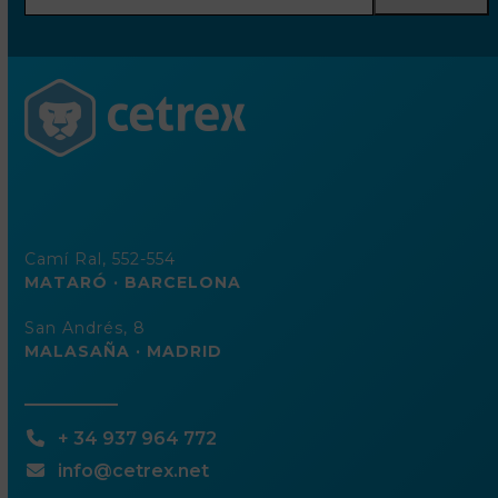
dirección
de
correo
electrónico
Camí Ral, 552-554
MATARÓ · BARCELONA
San Andrés, 8
MALASAÑA · MADRID
+ 34 937 964 772
info@cetrex.net