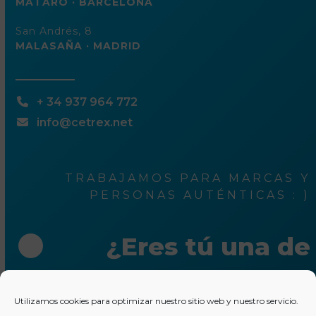
MATARÓ · BARCELONA
San Andrés, 8
MALASAÑA · MADRID
+ 34 937 964 772
info@cetrex.net
TRABAJAMOS PARA MARCAS Y
PERSONAS AUTÉNTICAS : )
¿Eres tú una de
ellas?
Utilizamos cookies para optimizar nuestro sitio web y nuestro servicio.