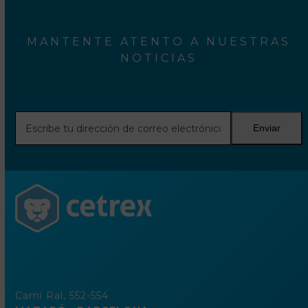
MANTENTE ATENTO A NUESTRAS
NOTICIAS
Escribe
Enviar
tu
dirección
de
correo
electrónico
Camí Ral, 552-554