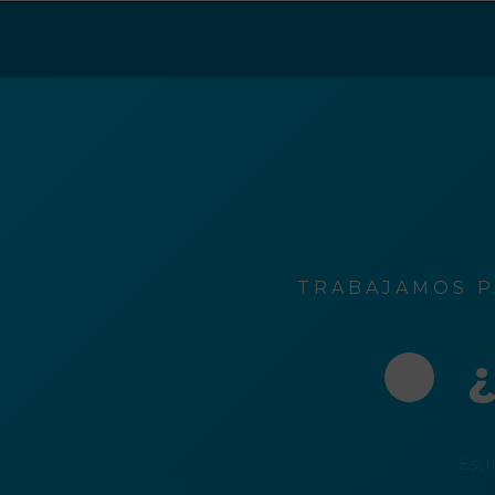
ción
o
rónico
TRABAJAMOS P
¿
Escr