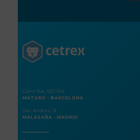
direc
de
corre
elect
Camí Ral, 552-554
MATARÓ · BARCELONA
San Andrés, 8
MALASAÑA · MADRID