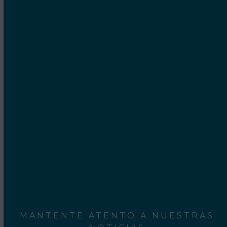
UBICACIÓN
Cetrex Internet Marketing S.C.P.
Camí Ral, 552-554
Mataró - 08301 Barcelona
Rodalies Barcelona
Aeroport del Prat
MANTENTE ATENTO A NUESTRAS