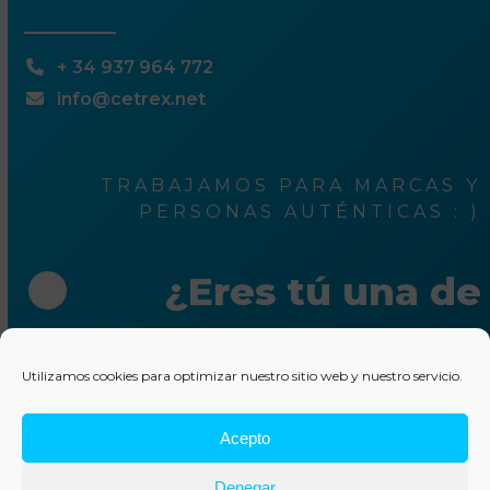
+ 34 937 964 772
info@cetrex.net
TRABAJAMOS PARA MARCAS Y
PERSONAS AUTÉNTICAS : )
¿Eres tú una de
ellas?
Utilizamos cookies para optimizar nuestro sitio web y nuestro servicio.
Escríbenos unas líneas
Acepto
© 2025 Cetrex Marketing
–
Aviso legal
–
Política de
Denegar