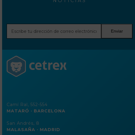
NOTICIAS
Escribe
Enviar
tu
dirección
de
correo
electrónico
Camí Ral, 552-554
MATARÓ · BARCELONA
San Andrés, 8
MALASAÑA · MADRID