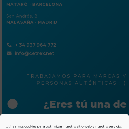
MATARÓ · BARCELONA
San Andrés, 8
MALASAÑA · MADRID
+ 34 937 964 772
info@cetrex.net
TRABAJAMOS PARA MARCAS Y
PERSONAS AUTÉNTICAS : )
¿Eres tú una de
ellas?
Utilizamos cookies para optimizar nuestro sitio web y nuestro servicio.