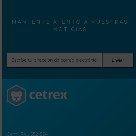
MANTENTE ATENTO A NUESTRAS
NOTICIAS
Escribe
Enviar
tu
dirección
de
correo
electrónico
Camí Ral, 552-554