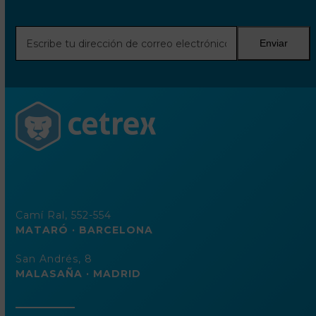
Escribe
Enviar
tu
dirección
de
correo
electrónico
Camí Ral, 552-554
MATARÓ · BARCELONA
San Andrés, 8
MALASAÑA · MADRID