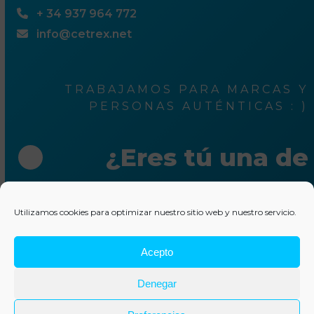
+ 34 937 964 772
info@cetrex.net
TRABAJAMOS PARA MARCAS Y
PERSONAS AUTÉNTICAS : )
¿Eres tú una de
ellas?
Utilizamos cookies para optimizar nuestro sitio web y nuestro servicio.
Escríbenos unas líneas
Acepto
© 2025 Cetrex Marketing
–
Aviso legal
–
Política de
Denegar
privacidad
–
Política de cookies
–
Colaboraciones
–
Otros
servicios