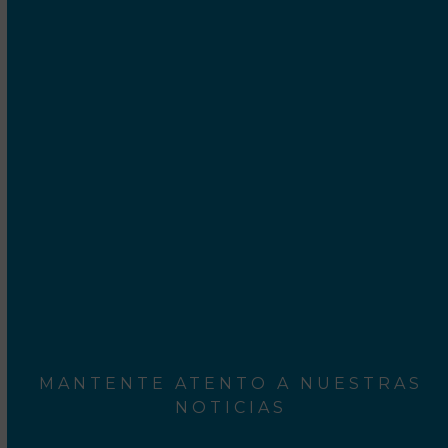
Cetrex Internet Marketing S.C.P.
Camí Ral, 552-554
Mataró - 08301 Barcelona
Rodalies Barcelona
Aeroport del Prat
MANTENTE ATENTO A NUESTRAS
NOTICIAS