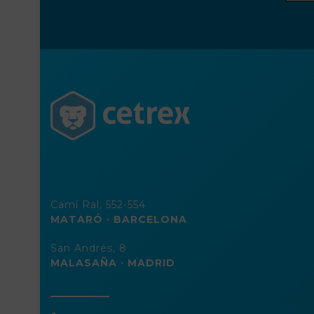
direc
de
corre
elect
Camí Ral, 552-554
MATARÓ · BARCELONA
San Andrés, 8
MALASAÑA · MADRID