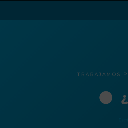
ción
o
rónico
TRABAJAMOS P
¿
Escr