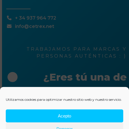
+ 34 937 964 772
info@cetrex.net
TRABAJAMOS PARA MARCAS Y
PERSONAS AUTÉNTICAS : )
¿Eres tú una de
ellas?
Utilizamos cookies para optimizar nuestro sitio web y nuestro servicio.
Escríbenos unas líneas
Acepto
© 2025 Cetrex Marketing
–
Aviso legal
–
Política de
Denegar