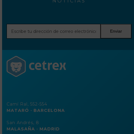
NOTICIAS
Escribe
Enviar
tu
dirección
de
correo
electrónico
Camí Ral, 552-554
MATARÓ · BARCELONA
San Andrés, 8
MALASAÑA · MADRID