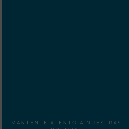
UBICACIÓN
Cetrex Internet Marketing S.C.P.
Camí Ral, 552-554
Mataró - 08301 Barcelona
Rodalies Barcelona
Aeroport del Prat
MANTENTE ATENTO A NUESTRAS