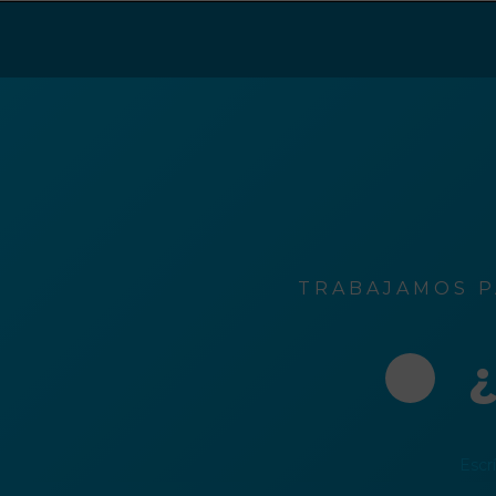
ción
o
rónico
TRABAJAMOS P
¿
Escr