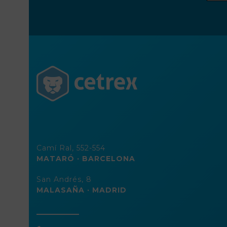
direc
de
corre
elect
Camí Ral, 552-554
MATARÓ · BARCELONA
San Andrés, 8
MALASAÑA · MADRID