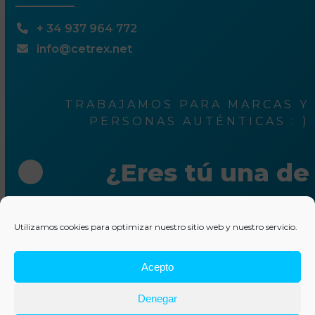
+ 34 937 964 772
info@cetrex.net
TRABAJAMOS PARA MARCAS Y
PERSONAS AUTÉNTICAS : )
¿Eres tú una de
ellas?
Utilizamos cookies para optimizar nuestro sitio web y nuestro servicio.
Escríbenos unas líneas
Acepto
© 2025 Cetrex Marketing
–
Aviso legal
–
Política de
Denegar
privacidad
–
Política de cookies
–
Colaboraciones
–
Otros