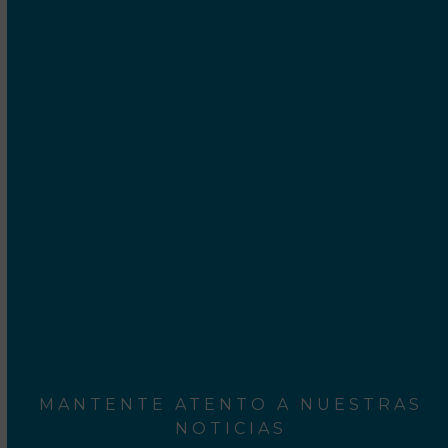
Cetrex Internet Marketing S.C.P.
Camí Ral, 552-554
Mataró - 08301 Barcelona
Rodalies Barcelona
Aeroport del Prat
MANTENTE ATENTO A NUESTRAS
NOTICIAS