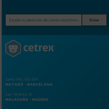
Escribe
Enviar
tu
dirección
de
correo
electrónico
Camí Ral, 552-554
MATARÓ · BARCELONA
San Andrés, 8
MALASAÑA · MADRID