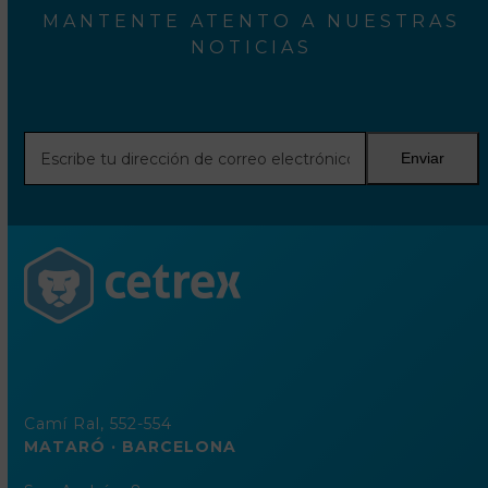
MANTENTE ATENTO A NUESTRAS
NOTICIAS
Escribe
Enviar
tu
dirección
de
correo
electrónico
Camí Ral, 552-554
MATARÓ · BARCELONA