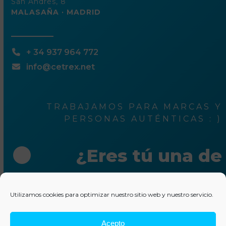
San Andrés, 8
MALASAÑA · MADRID
+ 34 937 964 772
info@cetrex.net
TRABAJAMOS PARA MARCAS Y
PERSONAS AUTÉNTICAS : )
¿Eres tú una de
ellas?
Utilizamos cookies para optimizar nuestro sitio web y nuestro servicio.
Escríbenos unas líneas
Acepto