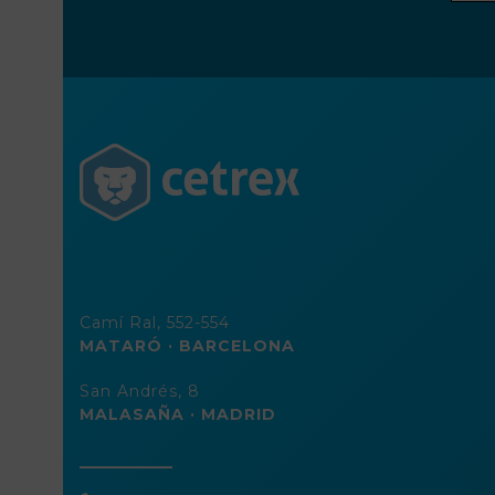
direc
de
corre
elect
Camí Ral, 552-554
MATARÓ · BARCELONA
San Andrés, 8
MALASAÑA · MADRID