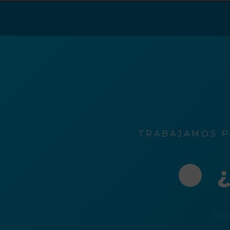
ción
o
rónico
TRABAJAMOS P
¿
Escr