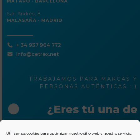
MATARÓ · BARCELONA
San Andrés, 8
MALASAÑA · MADRID
+ 34 937 964 772
info@cetrex.net
TRABAJAMOS PARA MARCAS Y
PERSONAS AUTÉNTICAS : )
¿Eres tú una de
ellas?
Utilizamos cookies para optimizar nuestro sitio web y nuestro servicio.