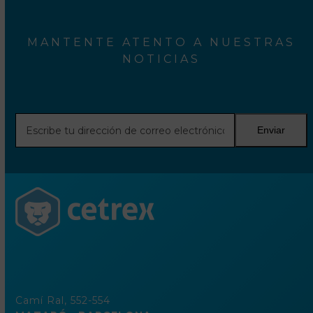
MANTENTE ATENTO A NUESTRAS
NOTICIAS
Escribe
Enviar
tu
dirección
de
correo
electrónico
Camí Ral, 552-554