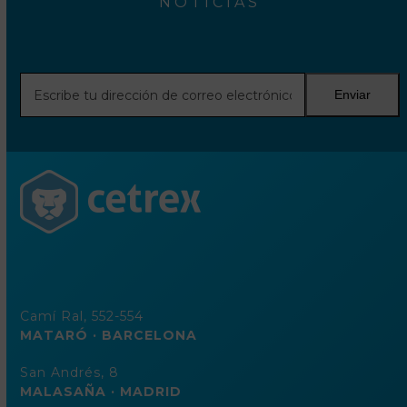
NOTICIAS
Escribe
Enviar
tu
dirección
de
correo
electrónico
Camí Ral, 552-554
MATARÓ · BARCELONA
San Andrés, 8
MALASAÑA · MADRID