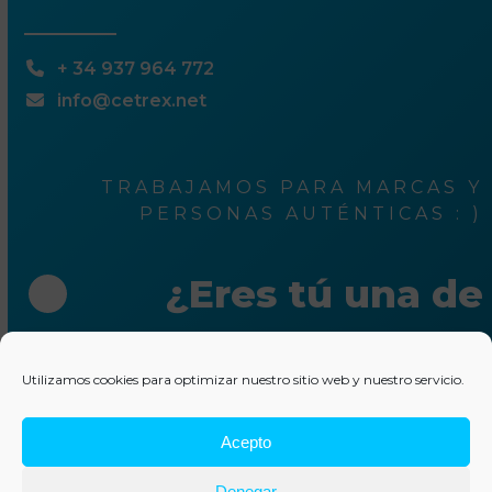
+ 34 937 964 772
info@cetrex.net
TRABAJAMOS PARA MARCAS Y
PERSONAS AUTÉNTICAS : )
¿Eres tú una de
ellas?
Utilizamos cookies para optimizar nuestro sitio web y nuestro servicio.
Escríbenos unas líneas
Acepto
© 2025 Cetrex Marketing
–
Aviso legal
–
Política de
Denegar