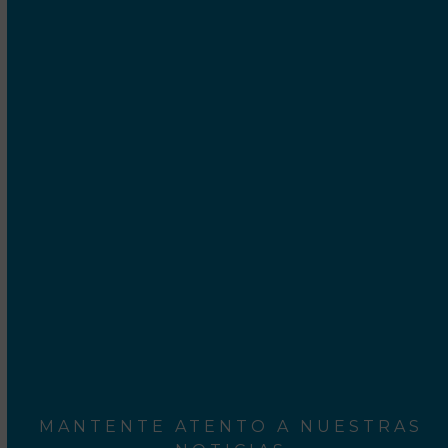
UBICACIÓN
Cetrex Internet Marketing S.C.P.
Camí Ral, 552-554
Mataró - 08301 Barcelona
Rodalies Barcelona
Aeroport del Prat
MANTENTE ATENTO A NUESTRAS