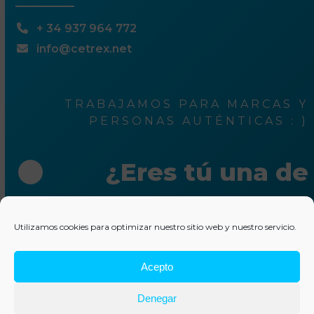
+ 34 937 964 772
info@cetrex.net
TRABAJAMOS PARA MARCAS Y
PERSONAS AUTÉNTICAS : )
¿Eres tú una de
ellas?
Utilizamos cookies para optimizar nuestro sitio web y nuestro servicio.
Escríbenos unas líneas
Acepto
© 2025 Cetrex Marketing
–
Aviso legal
–
Política de
Denegar
privacidad
–
Política de cookies
–
Colaboraciones
–
Otros