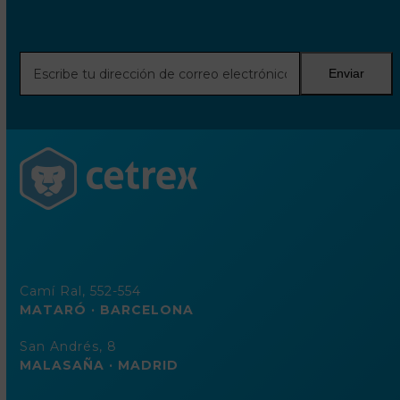
Escribe
Enviar
tu
dirección
de
correo
electrónico
Camí Ral, 552-554
MATARÓ · BARCELONA
San Andrés, 8
MALASAÑA · MADRID