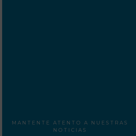
Cetrex Internet Marketing S.C.P.
Camí Ral, 552-554
Mataró - 08301 Barcelona
Rodalies Barcelona
Aeroport del Prat
MANTENTE ATENTO A NUESTRAS
NOTICIAS