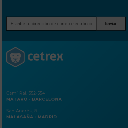
Escribe
Enviar
tu
dirección
de
correo
electrónico
Camí Ral, 552-554
MATARÓ · BARCELONA
San Andrés, 8
MALASAÑA · MADRID