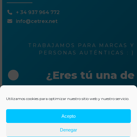
+ 34 937 964 772
info@cetrex.net
TRABAJAMOS PARA MARCAS Y
PERSONAS AUTÉNTICAS : )
¿Eres tú una de
ellas?
Utilizamos cookies para optimizar nuestro sitio web y nuestro servicio.
Escríbenos unas líneas
Acepto
© 2025 Cetrex Marketing
–
Aviso legal
–
Política de
Denegar
privacidad
–
Política de cookies
–
Colaboraciones
–
Otros