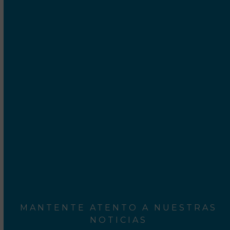
Cetrex Internet Marketing S.C.P.
Camí Ral, 552-554
Mataró - 08301 Barcelona
Rodalies Barcelona
Aeroport del Prat
MANTENTE ATENTO A NUESTRAS
NOTICIAS