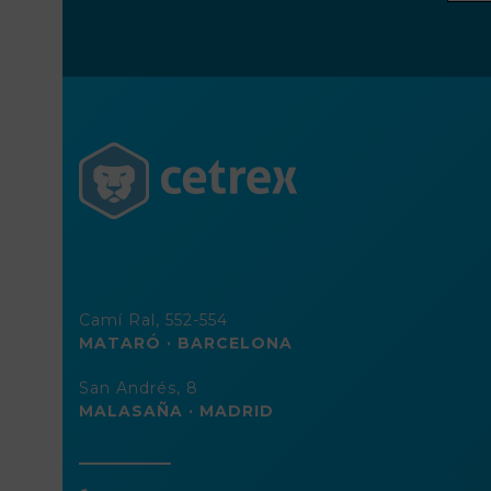
direc
de
corre
elect
Camí Ral, 552-554
MATARÓ · BARCELONA
San Andrés, 8
MALASAÑA · MADRID