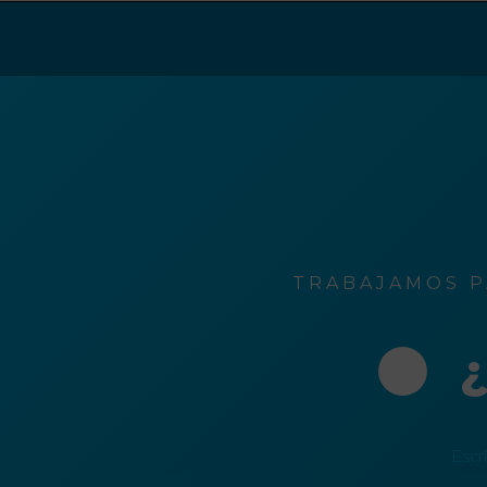
ción
o
rónico
TRABAJAMOS P
¿
Escr