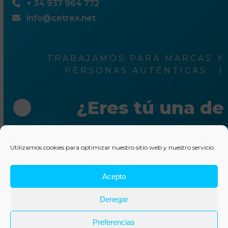
+ 34 937 964 772
info@cetrex.net
TRABAJAMOS PARA MARCAS Y
PERSONAS AUTÉNTICAS : )
¿Eres tú una de
ellas?
Utilizamos cookies para optimizar nuestro sitio web y nuestro servicio.
Escríbenos unas líneas
Acepto
© 2025 Cetrex Marketing
–
Aviso legal
–
Política de
Denegar
privacidad
–
Política de cookies
–
Colaboraciones
–
Otros
servicios
Preferencias