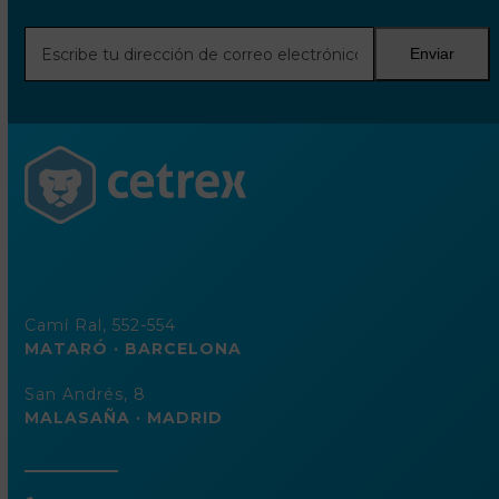
Escribe
Enviar
tu
dirección
de
correo
electrónico
Camí Ral, 552-554
MATARÓ · BARCELONA
San Andrés, 8
MALASAÑA · MADRID