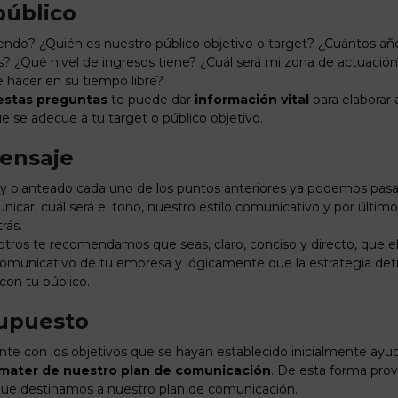
público
endo? ¿Quién es nuestro público objetivo o target? ¿Cuántos a
 ¿Qué nivel de ingresos tiene? ¿Cuál será mi zona de actuació
e hacer en su tiempo libre?
 estas preguntas
te puede dar
información vital
para elabora
e se adecue a tu target o público objetivo.
Mensaje
 planteado cada uno de los puntos anteriores ya podemos pasar 
car, cuál será el tono, nuestro estilo comunicativo y por últim
rás.
otros te recomendamos que seas, claro, conciso y directo, que el
omunicativo de tu empresa y lógicamente que la estrategia det
on tu público.
supuesto
nte con los objetivos que se hayan establecido inicialmente a
 mater de nuestro plan de comunicación
. De esta forma pro
 que destinamos a nuestro plan de comunicación.