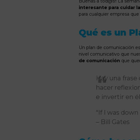
Buenas a tod@s!! La semana
interesante para cuidar 
para cualquier empresa que q
Qué es un P
Un plan de comunicación es u
nivel comunicativo que nues
de comunicación
que quere
Hay una frase 
hacer reflexi
e invertir en 
“If I was down 
– Bill Gates