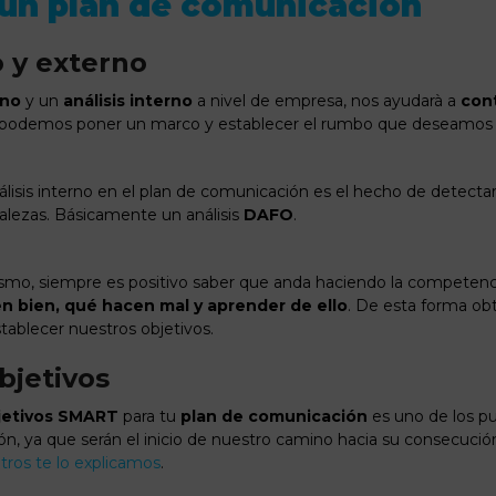
un plan de comunicación
o y externo
rno
y un
análisis interno
a nivel de empresa, nos ayudarà a
cont
 podemos poner un marco y establecer el rumbo que deseamos t
lisis interno en el plan de comunicación es el hecho de detectar
alezas. Básicamente un análisis
DAFO
.
ismo, siempre es positivo saber que anda haciendo la competenc
en bien, qué hacen mal y aprender de ello
. De esta forma ob
ablecer nuestros objetivos.
bjetivos
jetivos SMART
para tu
plan de comunicación
es uno de los p
n, ya que serán el inicio de nuestro camino hacia su consecució
tros te lo explicamos
.