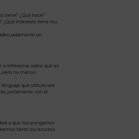
ños tiene? ¿Qué hace?
n? ¿Qué intereses tiene mu
r adecuadamente un
a reflexionar sobre qué es
o, pero no menos
 lenguaje que utilices sea
rás, juntamente con el
yudará a que nos pongamos
veemos tanto los recursos