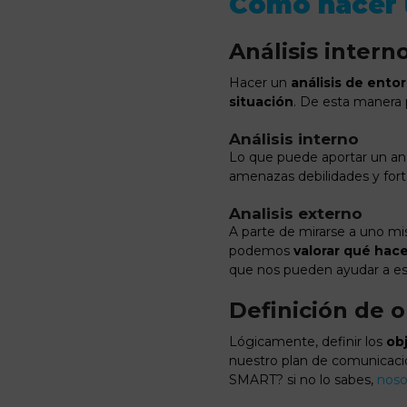
Cómo hacer 
Análisis intern
Hacer un
análisis de ento
situación
. De esta manera
Análisis interno
Lo que puede aportar un aná
amenazas debilidades y fort
Analisis externo
A parte de mirarse a uno m
podemos
valorar qué hac
que nos pueden ayudar a est
Definición de o
Lógicamente, definir los
ob
nuestro plan de comunicació
SMART? si no lo sabes,
noso