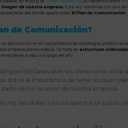
 pasada, en el blog de
Cetrex Marketing
, os hablamos sobre
Br
la imagen de nuestra empresa
. Esta vez volvemos con uno de
uiera estar allà dónde quiere estar:
El Plan de Comunicación
.
lan de Comunicación?
n documento en el cual juntamos las estrategias, política recurs
tra empresa planea realizar. Se trata de
estructurar ordenada
mos llevar a cabo a lo largo del año.
del gran Bill Gates que nos viene como anillo 
onar sobre la importancia de tener un buen pl
él parte de los recursos de nuestra empresa.
to my last dollar, I would spend it on public re