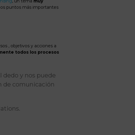
anding
, un tema
muy
 los puntos más importantes
os , objetivos y acciones a
mente todos los procesos
al dedo y nos puede
an de comunicación
lations.