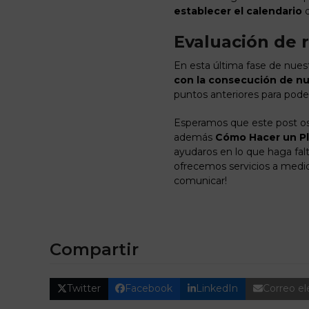
establecer el calendario
d
Evaluación de 
En esta última fase de nues
con la consecución de nu
puntos anteriores para pode
Esperamos que este post os h
además
Cómo Hacer un P
ayudaros en lo que haga falt
ofrecemos servicios a medid
comunicar!
Compartir
Twitter
Facebook
LinkedIn
Correo el