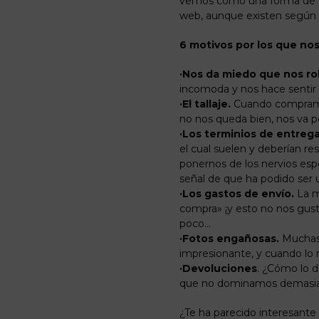
vemos como una forma de co
web, aunque existen según 
6 motivos por los que no
·Nos da miedo que nos ro
incomoda y nos hace sentir
·El
tallaje
.
Cuando compramos
no nos queda bien, nos va 
·Los
terminios
de entrega
el cual suelen y deberían re
ponernos de los nervios esp
señal de que ha podido ser
·Los gastos de envío.
La m
compra»
¡y
esto no nos gusta
poco…
·Fotos engañosas.
Mucha
impresionante, y cuando lo 
·Devoluciones
.
¿Cómo
lo
d
que no dominamos demasia
¿Te
ha parecido interesante