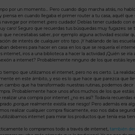
empo por un momento… Pero cuando digo marcha atrás, no habl
 y piensa en cuando llegaba el primer
router
a tu casa, aquél que
s navegar por internet
¡pero
cuidado! Debías tener cuidado con e
muy caro! Seguro que recuerdas tus búsquedas muy
fugazes
: se
 que necesitabas saber, por ejemplo alguna actividad escolar q
ción de interés de cualquier otro tipo.
¡Y
hablando de las escuelas
 deberes para hacer en casa en los que se requería el internet p
s internet, iros a una biblioteca a hacer la actividad
¡Quién
se iría
nexión a
internet?
Probablemente ninguno de los que estáis ley
iempo que utilizamos el internet, pero no es cierto. La realid
nte en este ámbito, y eso es lo que hace que parezca que lleva
an cambio que ha transformado nuestras rutinas, podemos decir
pra. Probablemente hace unos años muchos de los que estáis le
 realizar una compra por internet
¿no
es
así?
Todavía recuerdas 
omprado
¡porque
realmente existía ese riesgo! Pero además era al
ríamos realizar cualquier compra físicamente, eso nos daba seguri
ue utilizábamos internet para mirar los productos que tenía esa ti
ticamente lo compramos todo a través de internet,
también
des