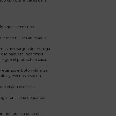
do comprar a través de la
algo
qe
a veces nos
que este no sea adecuado;
rnos
un
margen
de entrega
bir ese paquete, podemos
llegue el producto a casa,
retamos el botón «finalizar
to, y eso nos alivia un
ue visten ese bikini
seguir una
serie
de pautas
aprende poco a poco del