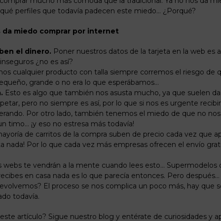
mprar mucho más cómoda que la tradicional. Ya no nos da mie
qué perfiles que todavía padecen este miedo…
¿Por
qué?
s da miedo comprar por internet
ben el dinero.
Poner nuestros datos de la tarjeta en la web es 
 inseguros
¿no
es
así?
 cualquier producto con talla siempre corremos el riesgo de 
pequeño, grande o no era lo que esperábamos…
.
Esto es algo que también nos asusta mucho, ya que suelen
da
spetar, pero no siempre es así, por lo que si nos es urgente reci
erando. Por otro lado, también tenemos el miedo de que no nos 
 un timo…
¡y
eso no estresa más todavía!
ayoría de
carritos
de la compra suben de precio cada vez que ap
 nada! Por lo que cada vez más empresas ofrecen el envío gratui
s
webs
te
vendrán
a la mente cuando lees esto…
Supermodelos
q
recibes en casa nada es lo que parecía entonces. Pero después…
evolvemos?
El proceso se nos complica un poco más, hay que 
do todavía.
 este
artículo?
Sigue nuestro
blog
y entérate de curiosidades y 