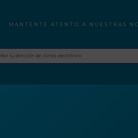
post:
MANTENTE ATENTO A NUESTRAS NO
be
ción
o
rónico