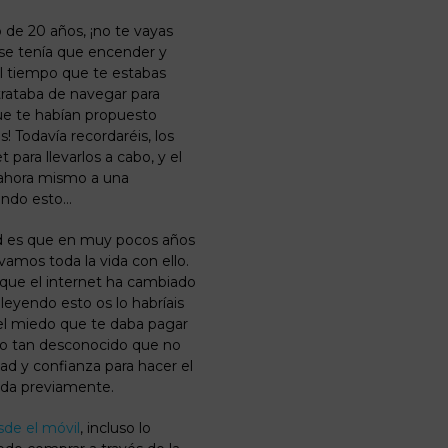
o de 20 años,
¡no
te vayas
 se tenía que encender y
l tiempo que te estabas
 trataba de navegar para
ue te habían propuesto
! Todavía recordaréis, los
ara llevarlos a cabo, y el
 ahora mismo a una
endo esto…
ad es que en muy pocos años
mos toda la vida con ello.
 que el internet ha cambiado
yendo esto os lo habríais
el miedo que te daba pagar
go tan desconocido que no
dad y confianza para hacer el
enda
previamente
.
de el móvil
, incluso lo