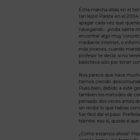
Echa marcha atrás en el ti
tan lejos! Párate en el 2004
apagar cada vez que quería
navegando…
¡podía
salirte 
encontrar algo muy concreto
mediante internet, o informa
más jóvenes, cuando mandaban
profesor te decía: si no tenéi
biblioteca sólo por tener co
Nos parece que hace mucho t
hemos crecido descomunalme
Pues bien, debido a este gr
también los métodos de com
pensado dos veces antes de
sin recibir lo que habías c
fue fácil dar el paso. Prefe
trámite; eso sí, quizás sí q
¿Como
estamos
ahora?
Prác