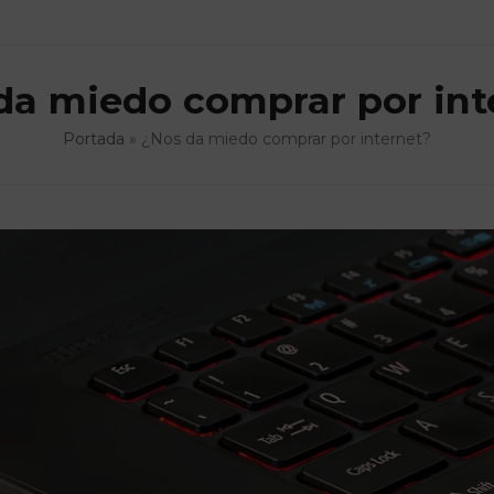
da miedo comprar por int
Portada
»
¿Nos da miedo comprar por internet?