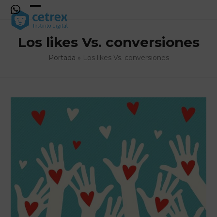
Skip
to
Open
Close
content
mobile
mobile
Los likes Vs. conversiones
menu
menu
Portada
»
Los likes Vs. conversiones