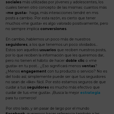
sociales
más utilizadas por jóvenes y adolescentes, los
cuales tienen otro concepto de las mismas: cuantos más
«
me gusta
» haga, más interacciones tendré en mis
posts a cambio. Por esta razón, es cierto que tener
muchos «me gusta» es algo valorado positivamente, pero
no siempre implica
conversiones
.
En cambio, hablemos un poco más de nuestros
seguidores
, a los que tenemos un poco olvidados…
Estos son aquellos
usuarios
que reciben nuestros posts,
por lo que reciben la información que les queremos dar,
pero no tienen el hábito de hacer
doble clic
o «me
gusta» en tu post… ¿Eso significará menos
ventas
?
¿Menos
engagement
con tu producto o servicio? No es
del todo así; simplemente puede ser que tus seguidores
no sean de «like» fácil. Por esto estamos seguros de que
cuidar a tus
seguidores
es mucho más efectivo que
cuidar de tus «me gusta». ¡Busca la mejor
estrategia
para tu comercio!
Por otro lado, y sin pasar de largo por el mundo
Facebook
, queremos hacer referencia también a las