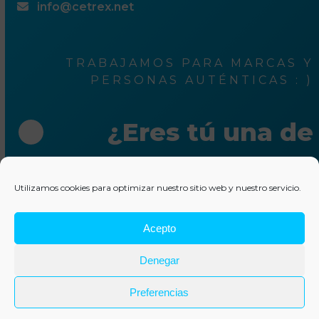
info@cetrex.net
TRABAJAMOS PARA MARCAS Y
PERSONAS AUTÉNTICAS : )
¿Eres tú una de
ellas?
Utilizamos cookies para optimizar nuestro sitio web y nuestro servicio.
Escríbenos unas líneas
Acepto
© 2025 Cetrex Marketing
–
Aviso legal
–
Política de
Denegar
privacidad
–
Política de cookies
–
Colaboraciones
–
Otros
servicios
Preferencias