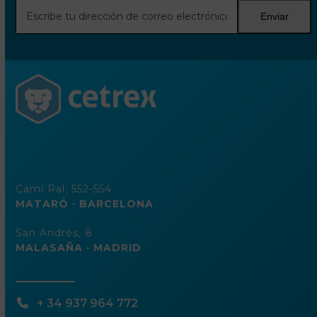
Escribe
Enviar
tu
dirección
de
correo
electrónico
Camí Ral, 552-554
MATARÓ · BARCELONA
San Andrés, 8
MALASAÑA · MADRID
+ 34 937 964 772