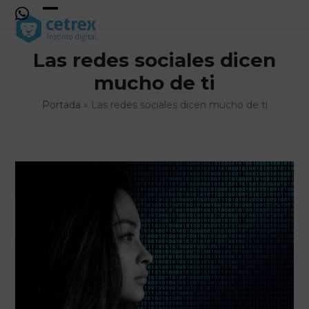
Skip
to
Open
Close
content
mobile
mobile
Las redes sociales dicen
menu
menu
mucho de ti
Portada
»
Las redes sociales dicen mucho de ti