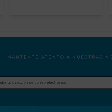
MANTENTE ATENTO A NUESTRAS NO
be
ción
o
rónico