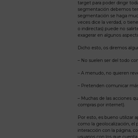
target para poder dirigir to
segmentación debemos tene
segmentación se haga much
veces dice la verdad, o tien
o indirectas) puede no salir
exagerar en algunos aspect
Dicho esto, os diremos alg
– No suelen ser del todo co
– A menudo, no quieren reve
– Pretenden comunicar más
– Muchas de las acciones que
compras por internet).
Por esto, es bueno utilizar 
como la geolocalización, el 
interacción con la página, 
usuarios con los que cuenta 