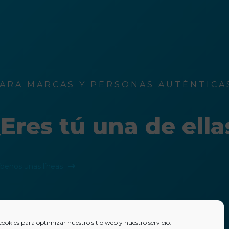
ARA MARCAS Y PERSONAS AUTÉNTICAS
Eres tú una de ella
íbenos unas líneas
cookies para optimizar nuestro sitio web y nuestro servicio.