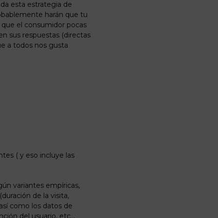
oda esta estrategia de
obablemente harán que tu
 que el consumidor pocas
 en sus respuestas (directas
que a todos nos gusta
tes ( y eso incluye las
gún variantes empíricas,
uración de la visita,
 así como los datos de
ción del usuario, etc…