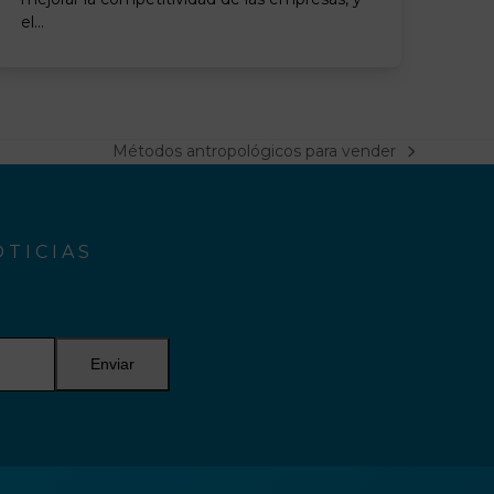
el…
Métodos antropológicos para vender
next
post:
TICIAS
Enviar