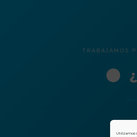
TRABAJAMOS P
¿
Escr
Utilizamos 