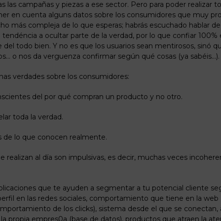
das las campañas y piezas a ese sector. Pero para poder realizar t
r en cuenta alguns datos sobre los consumidores que muy pr
o más compleja de lo que esperas; habrás escuchado hablar de
e tendéncia a ocultar parte de la verdad, por lo que confiar 100%
te del todo bien. Y no es que los usuarios sean mentirosos, sinó 
os… o nos da verguenza confirmar según qué cosas (ya sabéis…).
unas verdades sobre los consumidores:
nscientes del por qué compran un producto y no otro.
lar toda la verdad.
 de lo que conocen realmente.
 realizan al día son impulsivas, es decir, muchas veces incoheren
aplicaciones que te ayuden a segmentar a tu potencial cliente se
perfil en las redes sociales, comportamiento que tiene en la web (d
comportamiento de los clicks), sistema desde el que se conectan,
la propia empres0a (base de datos), productos que atraen la aten