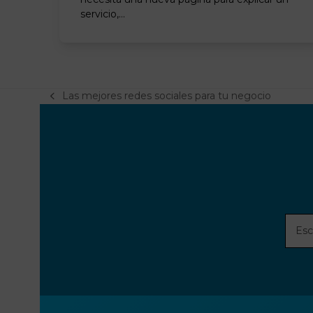
servicio,…
Las mejores redes sociales para tu negocio
previous
post:
Escri
tu
direc
de
corre
elect